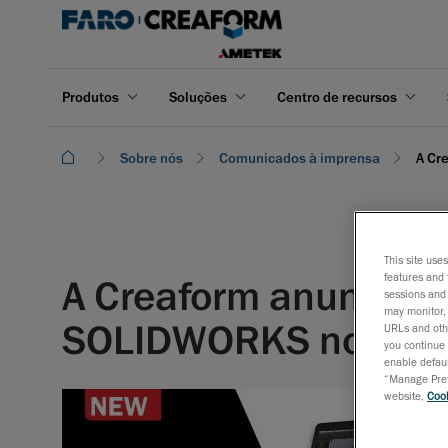
Produtos
Soluções
Centro de recursos
Sobre nós
Comunicados à imprensa
A Cr
This site use
features and 
A Creaform anuncia a 
sessions and 
may monitor, 
SOLIDWORKS no próx
URLs and othe
you continue 
enable defaul
“Manage Prefe
website,
Cook