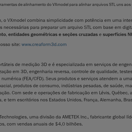
rramentas de alinhamento do VXmodel para alinhar arquivos STL uns aos 
m, o VXmodel combina simplicidade com potência em uma inte
tas necessárias para preparar um arquivo STL com base em digit
nto
,
entidades geométricas e seções cruzadas
e
superfícies 
nosso site:
www.creaform3d.com
ortáteis de medição 3D e é especializada em serviços de engen
zação em 3D, engenharia reversa, controle de qualidade, teste
o numérica (FEA/CFD). Seus produtos e serviços atendem a um
spacial, produtos de consumo, indústrias pesadas, de saúde, ma
ucação. Com sede e operações de fabricação em Lévis, Québec, 
, e tem escritórios nos Estados Unidos, França, Alemanha, Brasi
echnologies, uma divisão da AMETEK Inc., fabricante global líd
cos, com vendas anuais de $4,0 bilhões.