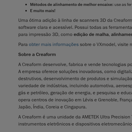
Métodos de alinhamento de melhor encaixe:
use as fe
E muito mais!
Uma ótima adição à linha de scanners 3D da Creafor
software clara e acessível. Possui todas as ferramen
para impressão 3D, como
edição de malha
,
alinhame
Para
obter mais informações
sobre o VXmodel, visite 
Sobre a Creaform
A Creaform desenvolve, fabrica e vende tecnologias p
A empresa oferece soluções inovadoras, como digitali
destrutivos, desenvolvimento de produtos e simulaçã
variedade de indústrias, incluindo automotiva, aeroe
gás e petróleo, geração de energia, e pesquisa e ed
opera centros de inovação em Lévis e Grenoble, França
Japão, Índia, Coreia e Cingapura.
A Creaform é uma unidade da AMETEK Ultra Precision T
instrumentos eletrônicos e dispositivos eletromecâni