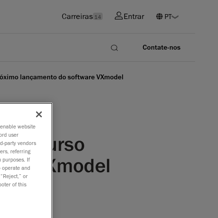
Carreiras
Entrar
14
Contate-nos
próximo lançamento do software VXmodel
o enable website
ord user
 o recurso
rd-party vendors
ers, referring
ware VXmodel
 purposes. If
to operate and
 “Reject,” or
oter of this
são do