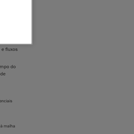
o 3D
e
 do seu
lements, a
orm
 a
e fluxos
empo do
 de
enciais
o à malha