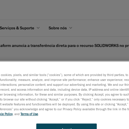
Serviços & Suporte
Sobre nós
eaform anuncia a transferência direta para o recurso SOLIDWORKS no 
s cookies, pixels, and similar tools (“cookies”), some of which are provided by third parties, t
functionality; measure, analyze, and improve site performance; enhance user experience; rec
transferência direta para
interactions; personalize content; and support our advertising and marketing. We and our thi
record, and access information and data, including device data, IP address and online identifi
imo lançamento do soft
r browsing information, for these and similar purposes. By clicking Accept, you agree to such
to browse our site without clicking “Accept,” or if you click “Reject,” only cookies necessary 
t website features and functionalities will be deployed. By using this site or clicking “Accept,”
rences” you acknowledge and agree to our Privacy Policy available through the link in the fo
ie Policy
, and
Terms of Use
.
7 de outubro de 2015
O fluxo de trabalho de digitalização para CAD e para impres