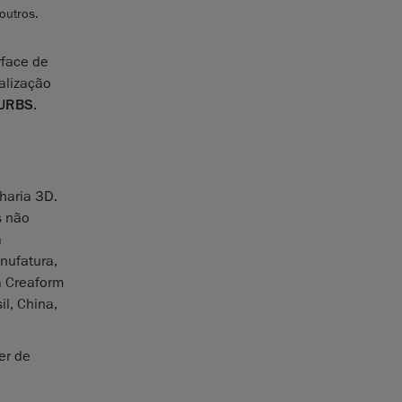
outros.
rface de
alização
NURBS
.
haria 3D.
s não
a
nufatura,
a Creaform
l, China,
er de