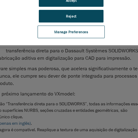
Accept
VXmodel agora está mais rápido e preciso.
A
Creaform
, líder mundial em
soluções portáteis de mediçã
Reject
serviços de engenharia
, anunciou hoje a última atualização
módulo de software de digitalização para CAD. Parte do VXe
Manage Preferences
plataforma de software 3D e pacote de aplicativos da Creaf
VXmodel
possui uma nova funcionalidade colaborativa para
transferência direta para o Dassault Systèmes SOLIDWORKS 
abricação aditiva em digitalização para CAD para impressão.
are simples mas poderosa, que acelera significativamente o t
unca, ele cumpre seu dever de ponte integrada para processos
roduto.
e próximo lançamento do VXmodel:
ão “Transferência direta para o SOLIDWORKS”, todas as informações ess
o superfícies NURBS, seções cruzadas e entidades geométricas, são
nico clique.
apenas em inglês)
.
gora é compatível. Reaplique a textura de uma aquisição de digitalizaçã