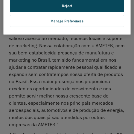
Reject
“Hoje, começamos uma nova era no Brasil”, explicou
Stephane Galibois, Vice-Presidente de Vendas nas
Manage Preferences
Américas. “A AMETEK do Brasil, subsidiária brasileira
de nossa matriz corporativa, nos proporciona um
valioso acesso ao mercado, recursos locais e suporte
de marketing. Nossa colaboração com a AMETEK, com
sua bem-estabelecida presença de manufatura e
marketing no Brasil, tem sido fundamental em nos
ajudar a contratar rapidamente pessoal qualificado e
expandir sem contratempos nossa oferta de produtos
no Brasil. Essa maior presença nos proporciona
excelentes oportunidades de crescimento e nos
permite servir melhor nossa crescente base de
clientes, especialmente nos principais mercados
aeroespaciais, automotivos e de produção de energia,
muitos dos quais já são atendidos por outras
empresas da AMETEK.”