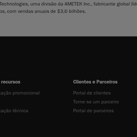
echnologies, uma divisão da AMETEK Inc., fabricante global líd
cos, com vendas anuais de $3,6 bilhões.
 recursos
Clientes e Parceiros
ação promocional
Portal de clientes
Torne-se um parceiro
ação técnica
Portal de parceiros