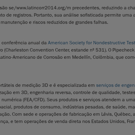
isão se/www.latincorr2014.org/m precedentes, reduzindo a ch
de registros. Portanto, sua análise sofisticada permite uma 
 manutenção e riscos reduzidos de grandes falhas.
a conferência anual da
American Society for Nondestructive Tes
o (Charleston Convention Center, estande nº 531). O Pipeche
atino-Americano de Corrosão em Medellín, Colômbia, que co
ortáteis de medição 3D e é especializada em
serviços de engen
zação em 3D, engenharia reversa, controle de qualidade, teste
o numérica (FEA/CFD). Seus produtos e serviços atendem a um
spacial, produtos de consumo, indústrias pesadas, de saúde, ma
ucação. Com sede e operações de fabricação em Lévis, Québec, 
ança, e tem operações de venda direta nos Estados Unidos, Fra