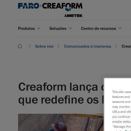
Produtos
Soluções
Centro de recursos
Sobre nós
Comunicados à imprensa
Crea
Creaform lança o Pip
This site use
que redefine os limit
features and 
sessions and 
may monitor, 
URLs and othe
you continue 
enable defaul
“Manage Prefe