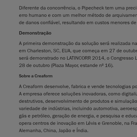
Diferente da concorrência, o Pipecheck tem uma prec
erro humano e com um melhor método de arquivamento 
de danos confiável, resultando em custos menores de
Demonstração
A primeira demonstração da solução será realizada n
em Charleston, SC, EUA, que começa em 27 de outubr
será demonstrado no LATINCORR 2014, o Congresso L
28 de outubro (Plaza Mayor, estande nº 16).
Sobre a Creaform
A Creaform desenvolve, fabrica e vende tecnologias p
A empresa oferece soluções inovadoras, como digitali
destrutivos, desenvolvimento de produtos e simulaçã
variedade de indústrias, incluindo automotiva, aeroe
gás e petróleo, geração de energia, e pesquisa e ed
opera centros de inovação em Lévis e Grenoble, na Fr
Alemanha, China, Japão e Índia.