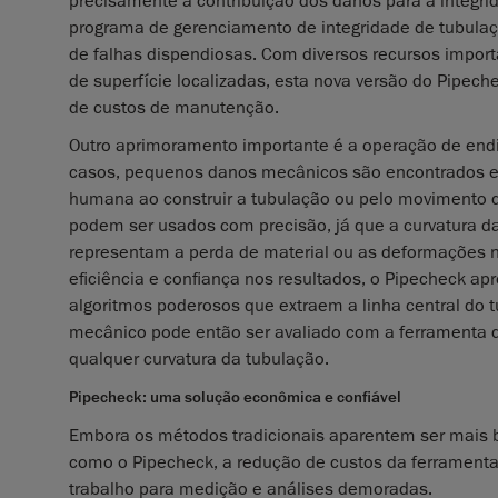
precisamente a contribuição dos danos para a integri
programa de gerenciamento de integridade de tubula
de falhas dispendiosas. Com diversos recursos impo
de superfície localizadas, esta nova versão do Pipech
de custos de manutenção.
Outro aprimoramento importante é a operação de end
casos, pequenos danos mecânicos são encontrados em
humana ao construir a tubulação ou pelo movimento d
podem ser usados com precisão, já que a curvatura d
representam a perda de material ou as deformações n
eficiência e confiança nos resultados, o Pipecheck a
algoritmos poderosos que extraem a linha central do 
mecânico pode então ser avaliado com a ferramenta d
qualquer curvatura da tubulação.
Pipecheck: uma solução econômica e confiável
Embora os métodos tradicionais aparentem ser mais 
como o Pipecheck, a redução de custos da ferramenta
trabalho para medição e análises demoradas.