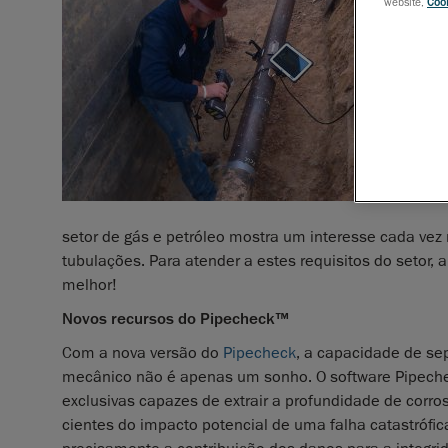
website,
Cook
setor de gás e petróleo mostra um interesse cada vez 
tubulações. Para atender a estes requisitos do setor,
melhor!
Novos recursos do Pipecheck™
Com a nova versão do
Pipecheck
, a capacidade de se
mecânico não é apenas um sonho. O software Pipechec
exclusivas capazes de extrair a profundidade de cor
cientes do impacto potencial de uma falha catastróf