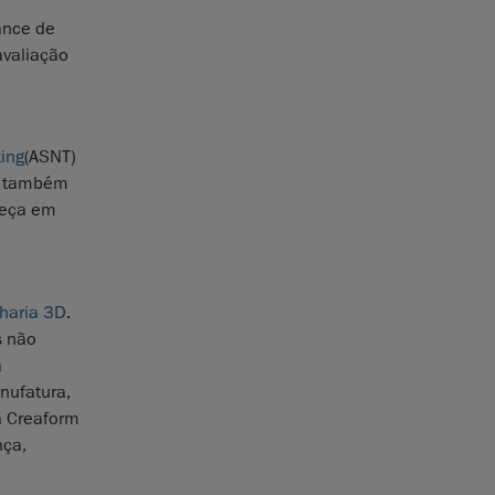
ance de
avaliação
ting
(ASNT)
ck também
meça em
haria 3D
.
s não
a
nufatura,
a Creaform
nça,