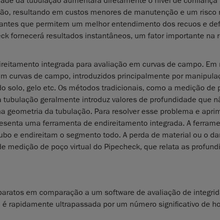
dade da tubulação aumentará diretamente o nível de confiança
ção, resultando em custos menores de manutenção e um risco 
rtantes que permitem um melhor entendimento dos recuos e d
eck fornecerá resultados instantâneos, um fator importante na
ireitamento integrada para avaliação em curvas de campo. Em
 curvas de campo, introduzidos principalmente por manipula
o solo, gelo etc. Os métodos tradicionais, como a medição de 
a tubulação geralmente introduz valores de profundidade que n
a geometria da tubulação. Para resolver esse problema e apri
presenta uma ferramenta de endireitamento integrada. A ferram
tubo e endireitam o segmento todo. A perda de material ou o d
e medição de poço virtual do Pipecheck, que relata as profund
baratos em comparação a um software de avaliação de integrid
 é rapidamente ultrapassada por um número significativo de h