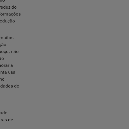
 no
reduzido
eformações
 redução
 muitos
ção
poço, não
ão
morar a
enta usa
ano
idades de
ade,
oras de