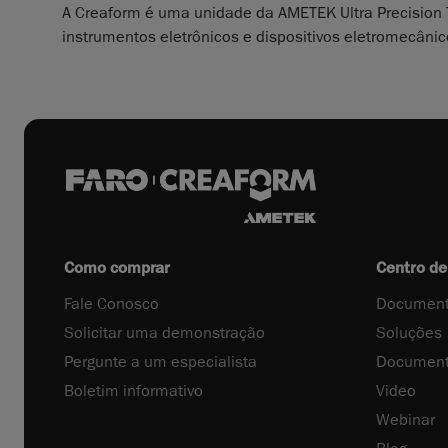
A Creaform é uma unidade da AMETEK Ultra Precision T
instrumentos eletrônicos e dispositivos eletromecâni
Como comprar
Centro de
Fale Conosco
Document
Solicitar uma demonstração
Soluções
Pergunte a um especialista
Document
Boletim informativo
Video
Webinar