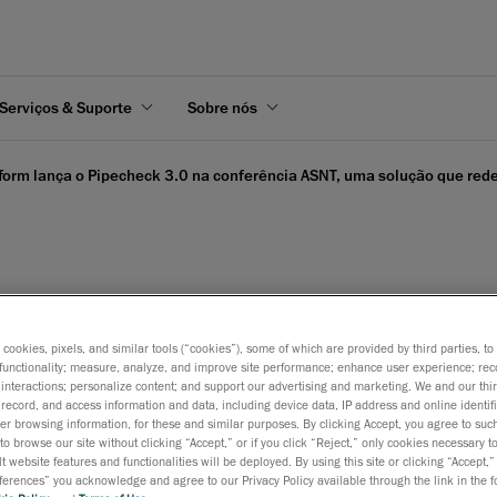
Serviços & Suporte
Sobre nós
form lança o Pipecheck 3.0 na conferência ASNT, uma solução que redef
echeck 3.0 na conferênci
s cookies, pixels, and similar tools (“cookies”), some of which are provided by third parties, t
es da avaliação de integr
functionality; measure, analyze, and improve site performance; enhance user experience; rec
interactions; personalize content; and support our advertising and marketing. We and our thi
record, and access information and data, including device data, IP address and online identifi
r browsing information, for these and similar purposes. By clicking Accept, you agree to such
22 de outubro de 2014
to browse our site without clicking “Accept,” or if you click “Reject,” only cookies necessary 
t website features and functionalities will be deployed. By using this site or clicking “Accept,”
A Creaform, um
líder mundial em soluções de medição 3D po
rences” you acknowledge and agree to our Privacy Policy available through the link in the fo