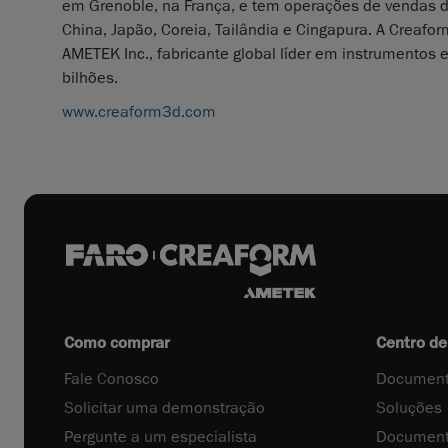
em Grenoble, na França, e tem operações de vendas dir
China, Japão, Coreia, Tailândia e Cingapura. A Creafo
AMETEK Inc., fabricante global líder em instrumentos
bilhões.
www.creaform3d.com
Como comprar
Centro de
Fale Conosco
Document
Solicitar uma demonstração
Soluções
Pergunte a um especialista
Document