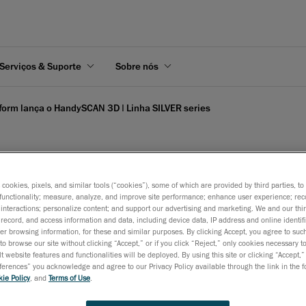
Serviços & Suporte
Sobre nós
form lança o HandySCAN 3D | Linha SILVER series
s cookies, pixels, and similar tools (“cookies”), some of which are provided by third parties, t
dySCAN 3D | Linha SILVE
functionality; measure, analyze, and improve site performance; enhance user experience; rec
interactions; personalize content; and support our advertising and marketing. We and our thi
record, and access information and data, including device data, IP address and online identifi
r browsing information, for these and similar purposes. By clicking Accept, you agree to such
ço de 2021
to browse our site without clicking “Accept,” or if you click “Reject,” only cookies necessary 
t website features and functionalities will be deployed. By using this site or clicking “Accept,”
da SILVER series à renomada linha de escâneres 3D portáteis p
rences” you acknowledge and agree to our Privacy Policy available through the link in the fo
ie Policy
, and
Terms of Use
.
onais e pequenas empresas melhorarem o desenvolvimento de p