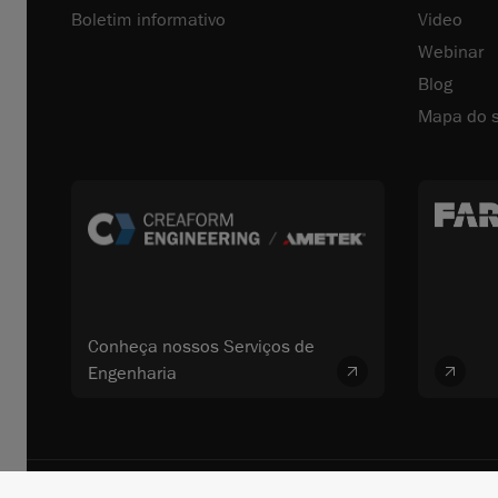
Boletim informativo
Video
Webinar
Blog
Mapa do s
Conheça nossos Serviços de
Engenharia