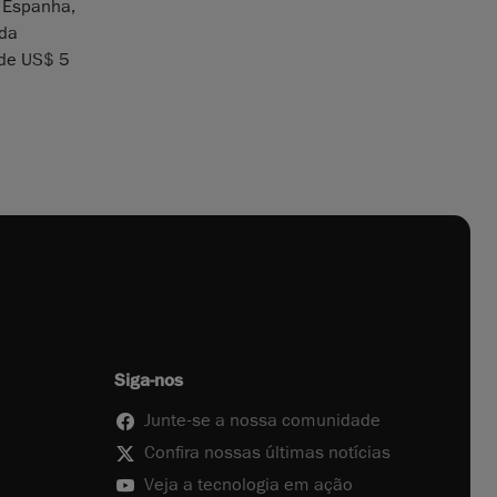
, Espanha,
 da
 de US$ 5
Siga-nos
Junte-se a nossa comunidade
Confira nossas últimas notícias
Veja a tecnologia em ação