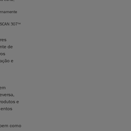
ternamente
dySCAN 307
TM
res
ente de
vos
zação e
 em
eversa,
rodutos e
mentos
, bem como