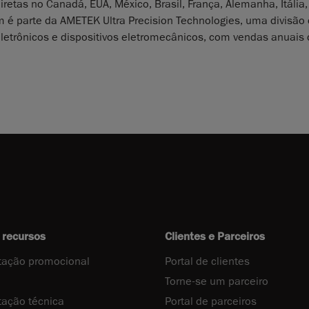
etas no Canadá, EUA, México, Brasil, França, Alemanha, Itália
rm é parte da AMETEK Ultra Precision Technologies, uma divisão
 eletrônicos e dispositivos eletromecânicos, com vendas anuais
 recursos
Clientes e Parceiros
ação promocional
Portal de clientes
Torne-se um parceiro
ação técnica
Portal de parceiros