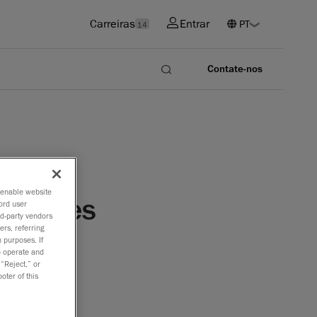
Carreiras
Entrar
14
Contate-nos
o enable website
R series
ord user
rd-party vendors
ers, referring
 purposes. If
to operate and
 “Reject,” or
ermitirá
oter of this
rodutos,