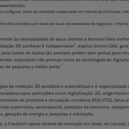
especialização
o de configurar, pode ser instalado e executado em menos de 2 minutos, in
entre dois modelos com base em suas necessidades de negócios: o Han
amente às necessidades de seus clientes e fornecer-lhes melho
lização 3D confiável é indispensável”, explica Simon Côté, ger
 pela coleta de dados tão precisos podem abrir portas para no
stentes. Impossível não pontuar como as tecnologias de digitali
sa de pequeno a médio porte.”
ogias de medição 3D portáteis e automáticas e é especializada
novadoras para aplicações como digitalização 3D, engenharia r
volvimento de produtos e simulação numérica (FEA/CFD). Seus p
luindo automotiva, aeroespacial, produtos de consumo, equipa
ás, geração de energia e pesquisa e educação.
c, a Creaform opera centros de inovação em Lévis, no Canadá