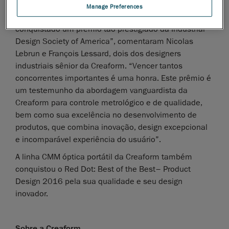
Manage Preferences
“Estamos honrados que a solução da Creaform tenha
conquistado um prêmio tão prestigiado da Industrial
Design Society of America”, comentaram Nicolas
Lebrun e François Lessard, dois dos designers
industriais sênior da Creaform. “Vencer tantos
concorrentes importantes é uma honra. Este prêmio é
um testemunho da abordagem vanguardista da
Creaform para controle metrológico e de qualidade,
bem como sua excelência no desenvolvimento de
produtos, que combina inovação, design excepcional
e incomparável experiência do usuário”.
A linha CMM óptica portátil da Creaform também
conquistou o Red Dot: Best of the Best– Product
Design 2016 pela sua qualidade e seu design
inovador.
Sobre a Creaform