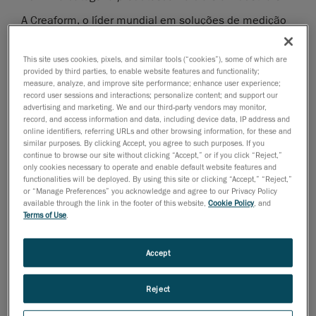
A Creaform, o líder mundial em soluções de medição
3D portáteis e altamente precisas e em serviços de
engenharia, anunciou hoje que a sua solução CMM
This site uses cookies, pixels, and similar tools (“cookies”), some of which are
óptica portátil e os escaners 3D, que incluem o
provided by third parties, to enable website features and functionality;
measure, analyze, and improve site performance; enhance user experience;
MetraSCAN 3D
, o C-Track e o
HandyPROBE Next
,
record user sessions and interactions; personalize content; and support our
conquistou o
Bronze
no
advertising and marketing. We and our third-party vendors may monitor,
record, and access information and data, including device data, IP address and
International Design Excellence Awards
(IDEA), um
online identifiers, referring URLs and other browsing information, for these and
concurso internacional de design realizado
similar purposes. By clicking Accept, you agree to such purposes. If you
anualmente pela
Industrial Design Society of America
continue to browse our site without clicking “Accept,” or if you click “Reject,”
only cookies necessary to operate and enable default website features and
(IDSA).
functionalities will be deployed. By using this site or clicking “Accept,” “Reject,”
or “Manage Preferences” you acknowledge and agree to our Privacy Policy
Dezenas de especialistas em design global avaliaram
available through the link in the footer of this website,
Cookie Policy
, and
os produtos, abrangendo 20 categorias. Os prêmios
Terms of Use
.
deste ano atraíram as inscrições de centenas de
firmas de design, empresas e universidades,
Accept
provenientes de 54 países. Os produtos foram
julgados com relação à inovação no design,
Reject
experiência do usuário, benefícios aos clientes e à
sociedade e a suaestética.