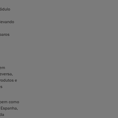
módulo
 levando
paros
 em
eversa,
rodutos e
as
, bem como
, Espanha,
 da