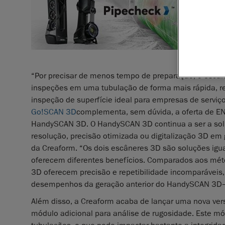
tubulaçõ
A Creafo
anunciou
linha de 
gás.
“Por precisar de menos tempo de preparação, o escâne
inspeções em uma tubulação de forma mais rápida, re
inspeção de superfície ideal para empresas de servi
Go!SCAN 3D
complementa, sem dúvida, a oferta de EN
HandySCAN 3D. O HandySCAN 3D continua a ser a solu
resolução, precisão otimizada ou digitalização 3D em
da Creaform. “Os dois escâneres 3D são soluções igu
oferecem diferentes benefícios. Comparados aos mét
3D oferecem precisão e repetibilidade incomparáveis
desempenhos da geração anterior do HandySCAN 3D
Além disso, a Creaform acaba de lançar uma nova ver
módulo adicional para análise de rugosidade. Este mó