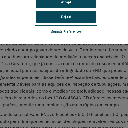
es rápidas e simples
Accept
rm
, líder mundial em soluções de medição 3D portáteis e auto
Reject
 hoje que o Go!SCAN 3D adicionado à
tecnologias de ensaio não destrutivo (END)
para a indústria de p
Manage Preferences
r de luz branca Go!SCAN 3D possibilita que os técnicos reali
duzindo o tempo gasto dentro da vala. É realmente a ferramen
ços que buscam velocidade de medição a preços acessíveis. O
D da Creaform, que já contava com o conhecido escâner portát
ção ideal para as equipes de integridade de END que procura
 grandes superfícies” disse Jérôme-Alexandre Lavoie, Gerente 
almente viáveis para as equipes de inspeção de tubulações, m
odos tradicionais, como o medidor de profundidade, nossos e
, além de relatórios no local.” O Go!SCAN 3D oferece os mesm
—porém, permite uma implantação mais rápida em campo.
são do seu software END, o Pipecheck 6.0. O Pipecheck 6.0 po
dulo permitirá que os técnicos identifiquem e avaliem vincos n