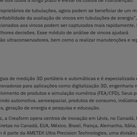
de dos tubos a longo prazo e elevar os custos de manutenção.
oprietários de tubulações, agora podem se beneficiar de um 
iabilidade da avaliação de vincos em tubulações de energia”,
lacionados aos vincos podem ser capturados mais rapidamente,
lhores decisões. Esse módulo de análise de vincos ajudará
ão ultraconservadores, bem como a realizar manutenções e re
ogias de medição 3D portáteis e automáticas e é especializada
novadoras para aplicações como digitalização 3D, engenharia r
volvimento de produtos e simulação numérica (FEA/CFD). Seus p
uindo automotiva, aeroespacial, produtos de consumo, indústri
ás, geração de energia e pesquisa e educação.
c, a Creaform opera centros de inovação em Lévis, no Canadá
etas no Canadá, EUA, México, Brasil, França, Alemanha, Itália
rm é parte da AMETEK Ultra Precision Technologies, uma divisão