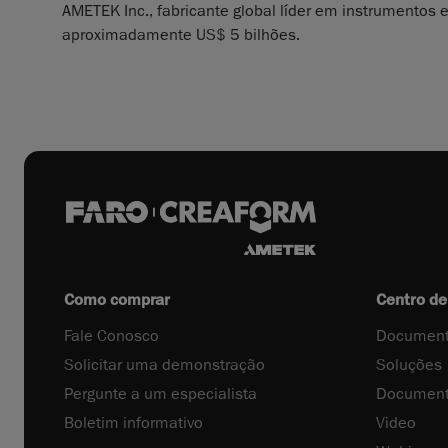
AMETEK Inc., fabricante global líder em instrumentos 
aproximadamente US$ 5 bilhões.
Como comprar
Centro de
Fale Conosco
Document
Solicitar uma demonstração
Soluções
Pergunte a um especialista
Document
Boletim informativo
Video