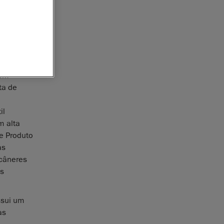
matizadas,
etróleo e
zem
ta de
il
m alta
de Produto
as
scâneres
os
ssui um
as