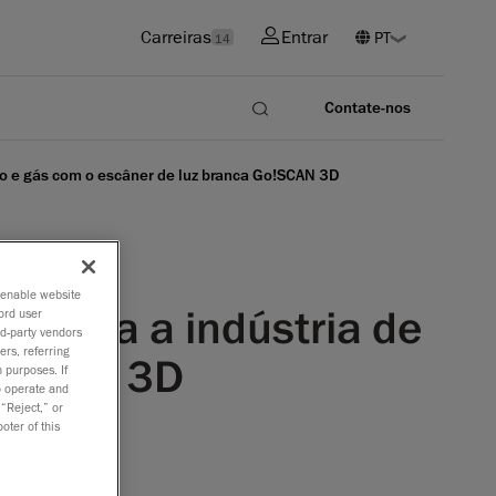
Carreiras
Entrar
14
Contate-nos
eo e gás com o escâner de luz branca Go!SCAN 3D
o enable website
D para a indústria de
ord user
rd-party vendors
ers, referring
o!SCAN 3D
 purposes. If
to operate and
 “Reject,” or
oter of this