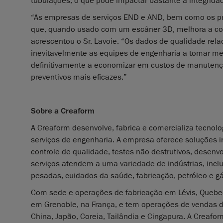
tubulações, o que pode impactar bastante a integrida
“As empresas de serviços END e AND, bem como os pr
que, quando usado com um escâner 3D, melhora a conf
acrescentou o Sr. Lavoie. “Os dados de qualidade re
inevitavelmente as equipes de engenharia a tomar me
definitivamente a economizar em custos de manutenç
preventivos mais eficazes.”
Sobre a Creaform
A Creaform desenvolve, fabrica e comercializa tecnol
serviços de engenharia. A empresa oferece soluções i
controle de qualidade, testes não destrutivos, desen
serviços atendem a uma variedade de indústrias, incl
pesadas, cuidados da saúde, fabricação, petróleo e g
Com sede e operações de fabricação em Lévis, Quebe
em Grenoble, na França, e tem operações de vendas dir
China, Japão, Coreia, Tailândia e Cingapura. A Creafo