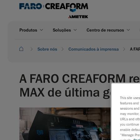
Produtos
Soluções
Centro de recursos
Sobre nós
Comunicados à imprensa
A FA
A FARO CREAFORM ref
MAX de última geraçã
This site use
features and 
sessions and 
may monitor, 
URLs and othe
you continue 
enable defaul
“Manage Prefe