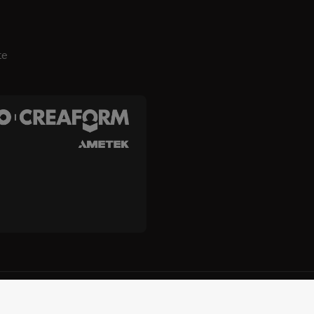
te
es, Inc. e Creaform Inc.
Termos e condições
Termos de uso
p