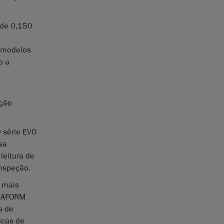
 de 0,150
s modelos
o a
ação
 série EVO
sa
leitura de
inspeção.
o mais
REAFORM
a de
icas de