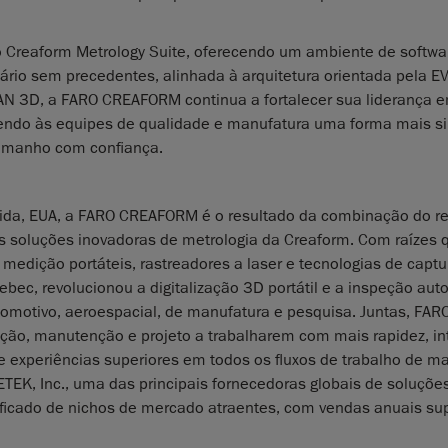
 Creaform Metrology Suite, oferecendo um ambiente de softwa
ário sem precedentes, alinhada à arquitetura orientada pela E
AN 3D, a FARO CREAFORM continua a fortalecer sua liderança 
recendo às equipes de qualidade e manufatura uma forma mais s
tamanho com confiança.
rida, EUA, a FARO CREAFORM é o resultado da combinação do 
soluções inovadoras de metrologia da Creaform. Com raízes 
medição portáteis, rastreadores a laser e tecnologias de captu
bec, revolucionou a digitalização 3D portátil e a inspeção aut
tomotivo, aeroespacial, de manufatura e pesquisa. Juntas, FAR
ão, manutenção e projeto a trabalharem com mais rapidez, int
e experiências superiores em todos os fluxos de trabalho de m
K, Inc., uma das principais fornecedoras globais de soluçõe
sificado de nichos de mercado atraentes, com vendas anuais su