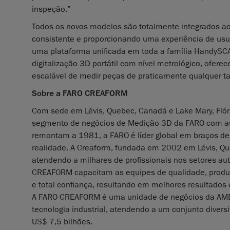
inspeção.”
Todos os novos modelos são totalmente integrados ao
consistente e proporcionando uma experiência de usu
uma plataforma unificada em toda a família HandySC
digitalização 3D portátil com nível metrológico, ofe
escalável de medir peças de praticamente qualquer 
Sobre a FARO CREAFORM
Com sede em Lévis, Quebec, Canadá e Lake Mary, Fló
segmento de negócios de Medição 3D da FARO com as 
remontam a 1981, a FARO é líder global em braços de 
realidade. A Creaform, fundada em 2002 em Lévis, Que
atendendo a milhares de profissionais nos setores au
CREAFORM capacitam as equipes de qualidade, produç
e total confiança, resultando em melhores resultados 
A FARO CREAFORM é uma unidade de negócios da AMETE
tecnologia industrial, atendendo a um conjunto diver
US$ 7,5 bilhões.