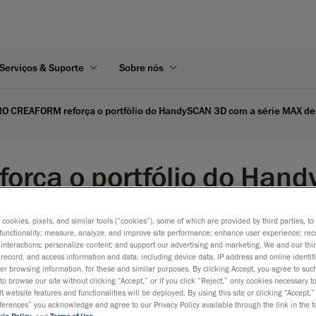
Serviços & Suporte
Sobre nós
RO CREAFORM reforça o portfólio do HandySCAN 3D com a série MAX de 
orça o portfólio do Hand
o e os novos modelos da 
s cookies, pixels, and similar tools (“cookies”), some of which are provided by third parties, t
functionality; measure, analyze, and improve site performance; enhance user experience; rec
interactions; personalize content; and support our advertising and marketing. We and our thi
Avançando na medição 3D móvel de grau metrológico atrav
record, and access information and data, including device data, IP address and online identifi
experiência de usuário unificada.
r browsing information, for these and similar purposes. By clicking Accept, you agree to such
to browse our site without clicking “Accept,” or if you click “Reject,” only cookies necessary 
Lévis, Québec, 8 de julho de 2026 —
FARO CREAFORM, um
t website features and functionalities will be deployed. By using this site or clicking “Accept,”
rences” you acknowledge and agree to our Privacy Policy available through the link in the fo
da AMETEK, Inc. e fornecedora global de soluções de
Digita