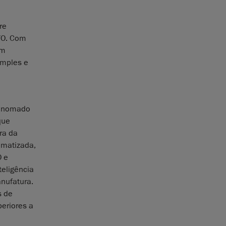
re
VO. Com
em
imples e
renomado
que
ra da
omatizada,
O e
eligência
anufatura.
s de
periores a