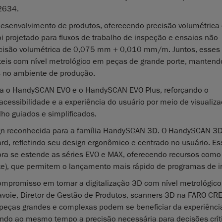
2634.
esenvolvimento de produtos, oferecendo precisão volumétrica
projetado para fluxos de trabalho de inspeção e ensaios não
recisão volumétrica de 0,075 mm + 0,010 mm/m. Juntos, esse
eis com nível metrológico em peças de grande porte, mantend
as no ambiente de produção.
a o HandySCAN EVO e o HandySCAN EVO Plus, reforçando o
essibilidade e a experiência do usuário por meio de visualiz
lho guiados e simplificados.
gn reconhecida para a família HandySCAN 3D. O HandySCAN 3D
d, refletindo seu design ergonômico e centrado no usuário. Es
ra se estende as séries EVO e MAX, oferecendo recursos como 
ite), que permitem o lançamento mais rápido de programas de 
ompromisso em tornar a digitalização 3D com nível metrológic
e Lavoie, Diretor de Gestão de Produtos, scanners 3D na FARO C
peças grandes e complexas podem se beneficiar da experiênci
endo ao mesmo tempo a precisão necessária para decisões crít