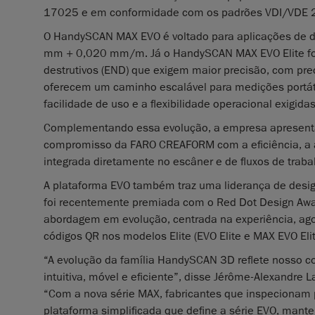
17025 e em conformidade com os padrões VDI/VDE 
O HandySCAN MAX EVO é voltado para aplicações de d
mm + 0,020 mm/m. Já o HandySCAN MAX EVO Elite foi 
destrutivos (END) que exigem maior precisão, com p
oferecem um caminho escalável para medições portát
facilidade de uso e a flexibilidade operacional exigid
Complementando essa evolução, a empresa apresent
compromisso da FARO CREAFORM com a eficiência, a ac
integrada diretamente no escâner e de fluxos de traba
A plataforma EVO também traz uma liderança de desi
foi recentemente premiada com o Red Dot Design Awar
abordagem em evolução, centrada na experiência, ago
códigos QR nos modelos Elite (EVO Elite e MAX EVO El
“A evolução da família HandySCAN 3D reflete nosso c
intuitiva, móvel e eficiente”, disse Jérôme-Alexandr
“Com a nova série MAX, fabricantes que inspecionam 
plataforma simplificada que define a série EVO, mant