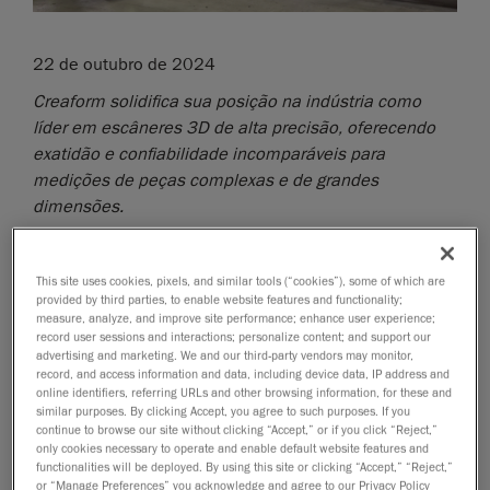
22 de outubro de 2024
Creaform solidifica sua posição na indústria como
líder em escâneres 3D de alta precisão, oferecendo
exatidão e confiabilidade incomparáveis para
medições de peças complexas e de grandes
dimensões.
Lévis, Québec, 23 de outubro de 2024
—A
Creaform
,
empresa da AMETEK, Inc. e fornecedora mundial de
This site uses cookies, pixels, and similar tools (“cookies”), some of which are
soluções de medição 3D automatizadas
e
portáteis
,
provided by third parties, to enable website features and functionality;
measure, analyze, and improve site performance; enhance user experience;
anunciou hoje seus avanços mais recentes na
record user sessions and interactions; personalize content; and support our
Série HandySCAN 3D|MAX
. Essas melhorias incluem
advertising and marketing. We and our third-party vendors may monitor,
um importante aprimoramento da precisão
record, and access information and data, including device data, IP address and
online identifiers, referring URLs and other browsing information, for these and
volumétrica de peças de grandes dimensões,
similar purposes. By clicking Accept, you agree to such purposes. If you
feedback adicional de medições para orientar os
continue to browse our site without clicking “Accept,” or if you click “Reject,”
only cookies necessary to operate and enable default website features and
usuários a capturar com confiança os dados corretos
functionalities will be deployed. By using this site or clicking “Accept,” “Reject,”
na primeira tentativa, além de outras melhorias de
or “Manage Preferences” you acknowledge and agree to our Privacy Policy