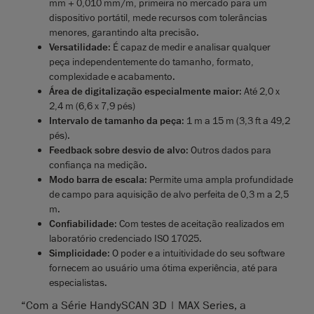
mm + 0,010 mm/m, primeira no mercado para um
dispositivo portátil, mede recursos com tolerâncias
menores, garantindo alta precisão.
Versatilidade
: É capaz de medir e analisar qualquer
peça independentemente do tamanho, formato,
complexidade e acabamento.
Área de digitalização especialmente maior
: Até 2,0 x
2,4 m (6,6 x 7,9 pés)
Intervalo de tamanho da peça
: 1 m a 15 m (3,3 ft a 49,2
pés).
Feedback sobre desvio de alvo
: Outros dados para
confiança na medição.
Modo barra de escala
: Permite uma ampla profundidade
de campo para aquisição de alvo perfeita de 0,3 m a 2,5
m.
Confiabilidade
: Com testes de aceitação realizados em
laboratório credenciado ISO 17025.
Simplicidade
: O poder e a intuitividade do seu software
fornecem ao usuário uma ótima experiência, até para
especialistas.
“Com a Série HandySCAN 3D | MAX Series, a