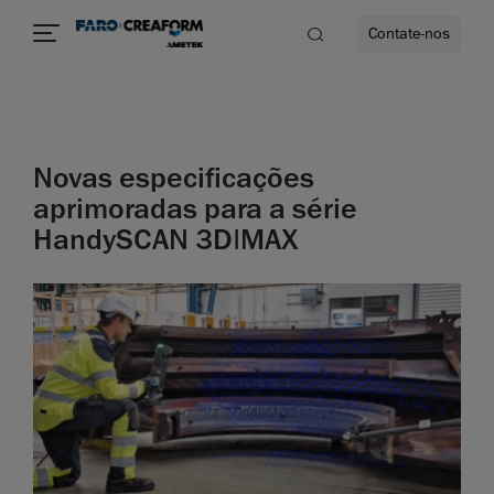
Contate-nos
idade
Novas especificações
to mais
aprimoradas para a série
HandySCAN 3D|MAX
lidade