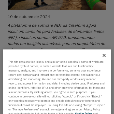
10 de outubro de 2024
A plataforma de software NDT da Creaform agora
inclui um caminho para Análises de elementos finitos
(FEA) e inclui as normas API 579, transformando
dados em insights acionáveis para os proprietários de
ativos que necessitam avaliar com exatidão a
integridade de suas infraestruturas.
This site uses cookies, pixels, and similar tools (“cookies”), some of which are
Lévis, Québec, 10 de outubro de 2024 —
Creaform
,
provided by third parties, to enable website features and functionality;
uma empresa da AMETEK, Inc. fornecedora mundial
measure, analyze, and improve site performance; enhance user experience;
record user sessions and interactions; personalize content; and support our
de
soluções de medição 3D portáteis
e
advertising and marketing. We and our third-party vendors may monitor,
automatizadas
, anunciou hoje o lançamento do
record, and access information and data, including device data, IP address and
online identifiers, referring URLs and other browsing information, for these and
VXintegrity 3.0, que introduz novas e importantes
similar purposes. By clicking Accept, you agree to such purposes. If you
funcionalidades que ajudam a realizar avaliações de
continue to browse our site without clicking “Accept,” or if you click “Reject,”
adequação de uso (FFS) de infraestruturas de petróleo
only cookies necessary to operate and enable default website features and
functionalities will be deployed. By using this site or clicking “Accept,” “Reject,”
e gás. A última versão do software NDT da Creaform
or “Manage Preferences” you acknowledge and agree to our Privacy Policy
oferece agora um processo simplificado a
available through the link in the footer of this website,
Cookie Policy
, and