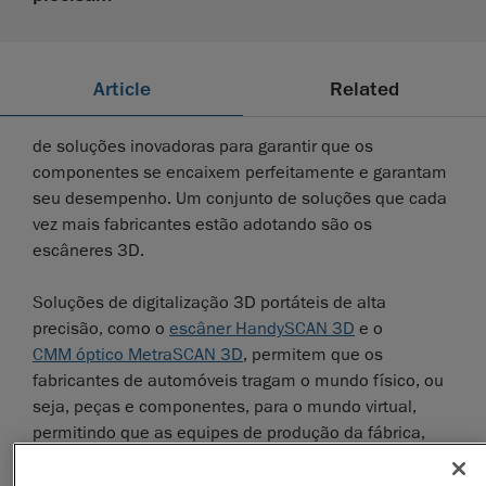
Article
Related
de soluções inovadoras para garantir que os
componentes se encaixem perfeitamente e garantam
seu desempenho. Um conjunto de soluções que cada
vez mais fabricantes estão adotando são os
escâneres 3D.
Soluções de digitalização 3D portáteis de alta
precisão, como o
escâner HandySCAN 3D
e o
CMM óptico MetraSCAN 3D
, permitem que os
fabricantes de automóveis tragam o mundo físico, ou
seja, peças e componentes, para o mundo virtual,
permitindo que as equipes de produção da fábrica,
laboratórios no exterior e escritórios corporativos
compartilhem informações críticas de projeto em toda