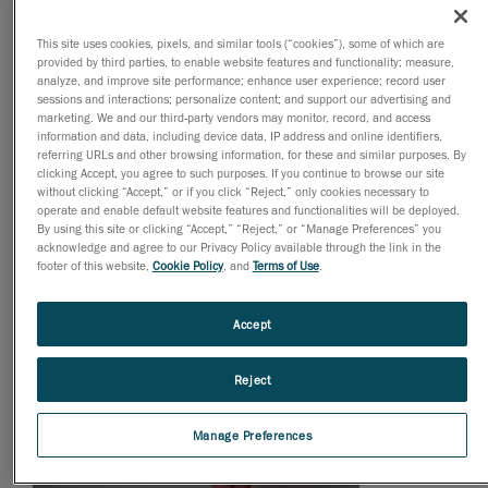
estatuetas feitas pelos próprios alunos e
fizessem cópias delas usando impressoras 3D.
This site uses cookies, pixels, and similar tools (“cookies”), some of which are
provided by third parties, to enable website features and functionality; measure,
analyze, and improve site performance; enhance user experience; record user
sessions and interactions; personalize content; and support our advertising and
marketing. We and our third-party vendors may monitor, record, and access
information and data, including device data, IP address and online identifiers,
referring URLs and other browsing information, for these and similar purposes. By
clicking Accept, you agree to such purposes. If you continue to browse our site
without clicking “Accept,” or if you click “Reject,” only cookies necessary to
operate and enable default website features and functionalities will be deployed.
By using this site or clicking “Accept,” “Reject,” or “Manage Preferences” you
acknowledge and agree to our Privacy Policy available through the link in the
footer of this website,
Cookie Policy
, and
Terms of Use
.
Accept
Reject
Manage Preferences