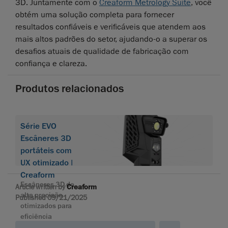
3D. Juntamente com o
Creaform Metrology Suite
, você
obtém uma solução completa para fornecer
resultados confiáveis e verificáveis que atendem aos
mais altos padrões do setor, ajudando-o a superar os
desafios atuais de qualidade de fabricação com
confiança e clareza.
Produtos relacionados
Série EVO
Escâneres 3D
portáteis com
UX otimizado |
Creaform
Escâneres 3D de
Article written by
Creaform
alta precisão
Published 09/21/2025
otimizados para
eficiência