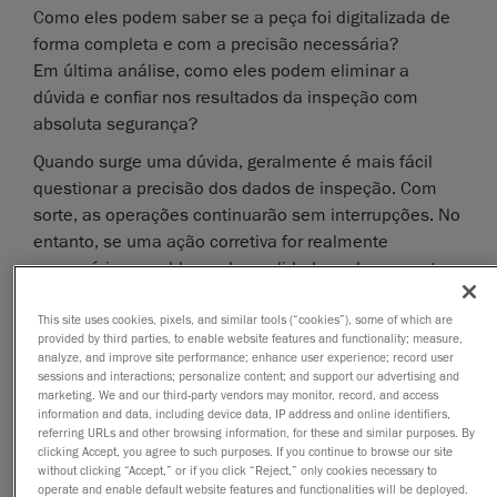
Como eles podem saber se a peça foi digitalizada de
forma completa e com a precisão necessária?
Em última análise, como eles podem eliminar a
dúvida e confiar nos resultados da inspeção com
absoluta segurança?
Quando surge uma dúvida, geralmente é mais fácil
questionar a precisão dos dados de inspeção. Com
sorte, as operações continuarão sem interrupções. No
entanto, se uma ação corretiva for realmente
necessária, o problema de qualidade pode aumentar,
levando a atrasos na produção, retrabalho
dispendioso ou até mesmo recalls de produtos.
This site uses cookies, pixels, and similar tools (“cookies”), some of which are
provided by third parties, to enable website features and functionality; measure,
Para mitigar esses riscos - e, o que é mais importante,
analyze, and improve site performance; enhance user experience; record user
sessions and interactions; personalize content; and support our advertising and
para desempenhar suas responsabilidades com
marketing. We and our third-party vendors may monitor, record, and access
eficácia - os profissionais de QC e QA devem contar
information and data, including device data, IP address and online identifiers,
referring URLs and other browsing information, for these and similar purposes. By
com dados de inspeção nos quais possam confiar.
clicking Accept, you agree to such purposes. If you continue to browse our site
Somente com medições precisas e confiáveis eles
without clicking “Accept,” or if you click “Reject,” only cookies necessary to
operate and enable default website features and functionalities will be deployed.
podem tomar decisões seguras e informadas para