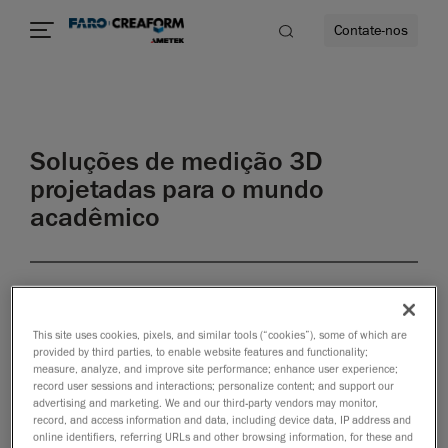
Contate-nos
idade
Soluções de medição 3D
to mais
projetadas para o mundo
acadêmico
lidade
Descubra o
Creaform
This site uses cookies, pixels, and similar tools (“cookies”), some of which are
ACADEMIA,
provided by third parties, to enable website features and functionality;
um
measure, analyze, and improve site performance; enhance user experience;
novíssimo
record user sessions and interactions; personalize content; and support our
pacote de
advertising and marketing. We and our third-party vendors may monitor,
record, and access information and data, including device data, IP address and
soluções
online identifiers, referring URLs and other browsing information, for these and
para