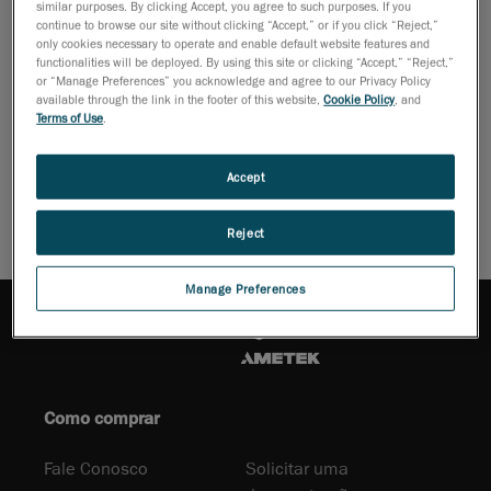
similar purposes. By clicking Accept, you agree to such purposes. If you
professores
continue to browse our site without clicking “Accept,” or if you click “Reject,”
e
only cookies necessary to operate and enable default website features and
functionalities will be deployed. By using this site or clicking “Accept,” “Reject,”
pesquisadores visionários que procuram inspirar, colaborar e
or “Manage Preferences” you acknowledge and agree to our Privacy Policy
impulsionar ainda mais os limites da inovação, usando os mais
available through the link in the footer of this website,
Cookie Policy
, and
recentes avanços nas tecnologias de medição 3D.
Terms of Use
.
Baixar folheto
Accept
Reject
Manage Preferences
Como comprar
Fale Conosco
Solicitar uma