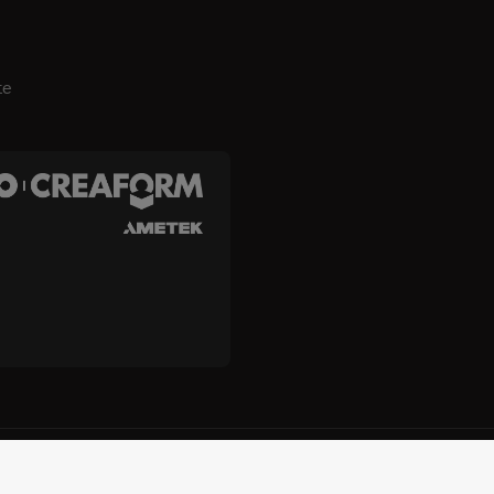
te
es, Inc. e Creaform Inc.
Termos e condições
Termos de uso
p