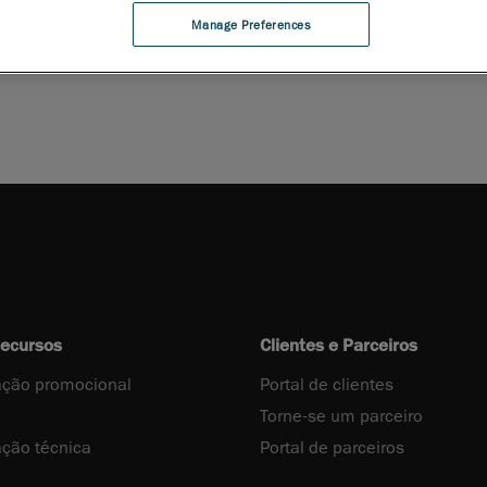
Manage Preferences
nload do folheto
recursos
Clientes e Parceiros
ção promocional
Portal de clientes
Torne-se um parceiro
ção técnica
Portal de parceiros