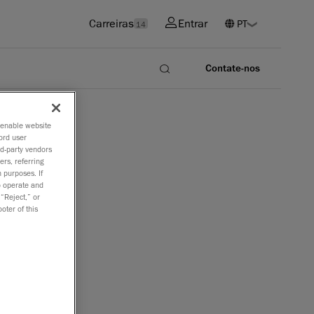
Carreiras
Entrar
14
Contate-nos
o enable website
ord user
rd-party vendors
ers, referring
 purposes. If
to operate and
 “Reject,” or
oter of this
 da
que agora
gitalização
al para