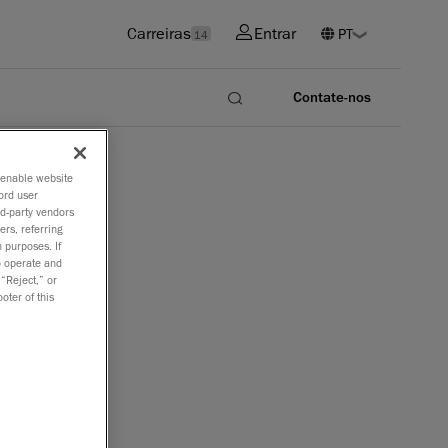
Carreiras
Entrar
14
Contate-nos
o enable website
ord user
rd-party vendors
ers, referring
 purposes. If
to operate and
 “Reject,” or
oter of this
mensional
ogias de
lidade dos
alização