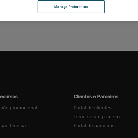
Manage Preferences
PDF
recursos
Clientes e Parceiros
ção promocional
Portal de clientes
Torne-se um parceiro
ção técnica
Portal de parceiros