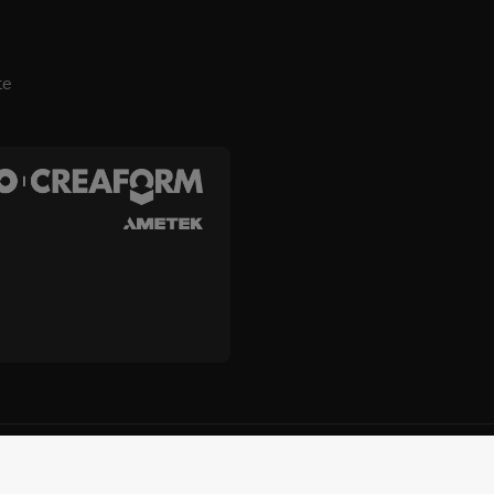
te
es, Inc. e Creaform Inc.
Termos e condições
Termos de uso
p