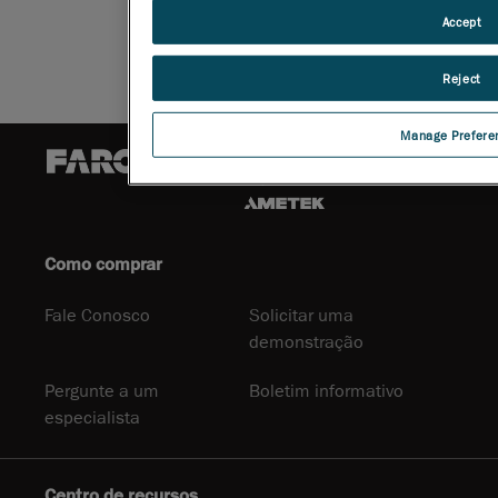
Accept
Reject
Manage Prefere
Como comprar
Fale Conosco
Solicitar uma
demonstração
Pergunte a um
Boletim informativo
especialista
Centro de recursos