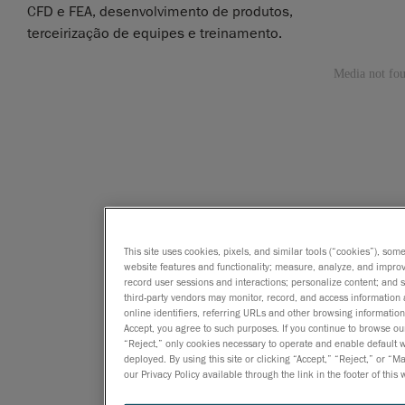
CFD e FEA, desenvolvimento de produtos,
terceirização de equipes e treinamento.
This site uses cookies, pixels, and similar tools (“cookies”), som
website features and functionality; measure, analyze, and impro
record user sessions and interactions; personalize content; and
third-party vendors may monitor, record, and access information 
online identifiers, referring URLs and other browsing information
Accept, you agree to such purposes. If you continue to browse our 
“Reject,” only cookies necessary to operate and enable default we
deployed. By using this site or clicking “Accept,” “Reject,” or
our Privacy Policy available through the link in the footer of this