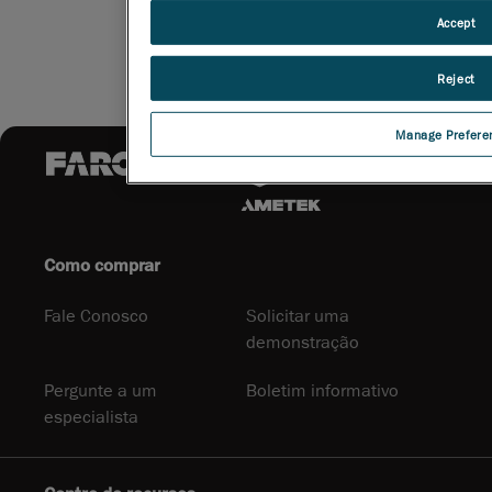
Accept
Reject
Manage Prefere
Como comprar
Fale Conosco
Solicitar uma
demonstração
Pergunte a um
Boletim informativo
especialista