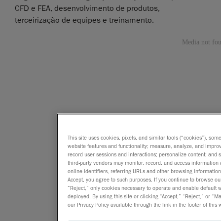
CFD e FEA, desenvolvimento de produtos,
terceirização de equipes e treinamento.
This site uses cookies, pixels, and similar tools (“cookies”), som
website features and functionality; measure, analyze, and impro
record user sessions and interactions; personalize content; and
third-party vendors may monitor, record, and access information 
online identifiers, referring URLs and other browsing information
Accept, you agree to such purposes. If you continue to browse our 
“Reject,” only cookies necessary to operate and enable default we
deployed. By using this site or clicking “Accept,” “Reject,” or
our Privacy Policy available through the link in the footer of this