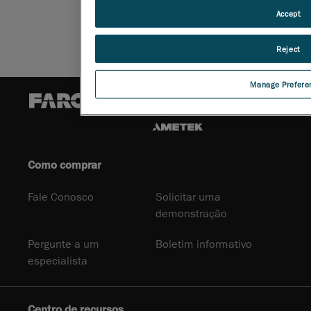
Accept
Reject
Manage Prefere
Como comprar
Fale Conosco
Solicitar uma
demonstração
Pergunte a um
Boletim informativo
especialista
Centro de recursos