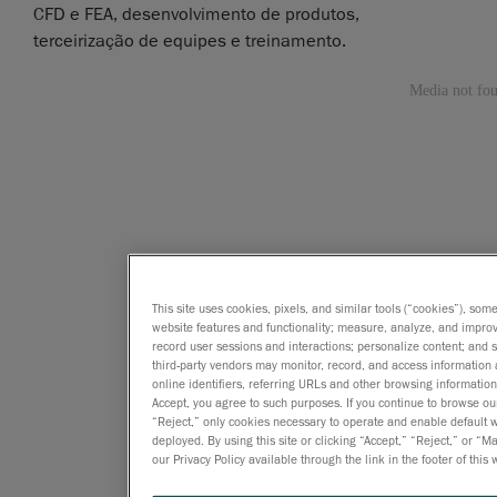
CFD e FEA, desenvolvimento de produtos,
terceirização de equipes e treinamento.
This site uses cookies, pixels, and similar tools (“cookies”), som
website features and functionality; measure, analyze, and impro
record user sessions and interactions; personalize content; and
third-party vendors may monitor, record, and access information 
online identifiers, referring URLs and other browsing information
Accept, you agree to such purposes. If you continue to browse our 
“Reject,” only cookies necessary to operate and enable default we
deployed. By using this site or clicking “Accept,” “Reject,” or
our Privacy Policy available through the link in the footer of this