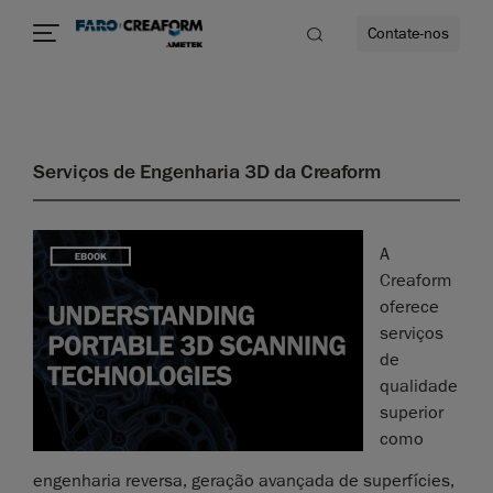
Contate-nos
Serviços de Engenharia 3D da Creaform
A
Creaform
oferece
serviços
de
qualidade
superior
como
engenharia reversa, geração avançada de superfícies,