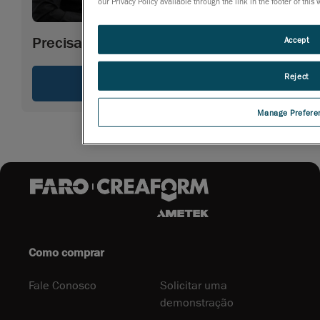
our Privacy Policy available through the link in the footer of this
Precisa de mais informação
Accept
Reject
Pergunte a un especialista
Manage Prefere
Como comprar
Fale Conosco
Solicitar uma
demonstração