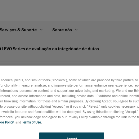
Serviços & Suporte
Sobre nós
| EVO Series de avaliação da integridade de dutos
 confiáveis de oleodutos e refinarias — da digi
s cookies, pixels, and similar tools (“cookies”), some of which are provided by third parties, t
functionality; measure, analyze, and improve site performance; enhance user experience; rec
interactions; personalize content; and support our advertising and marketing. We and our thi
ada e ergonômica, projetada para avaliação da integridade de 
record, and access information and data, including device data, IP address and online identifi
r browsing information, for these and similar purposes. By clicking Accept, you agree to such
to browse our site without clicking “Accept,” or if you click “Reject,” only cookies necessary 
t website features and functionalities will be deployed. By using this site or clicking “Accept,”
rences” you acknowledge and agree to our Privacy Policy available through the link in the fo
ie Policy
, and
Terms of Use
.
Accept