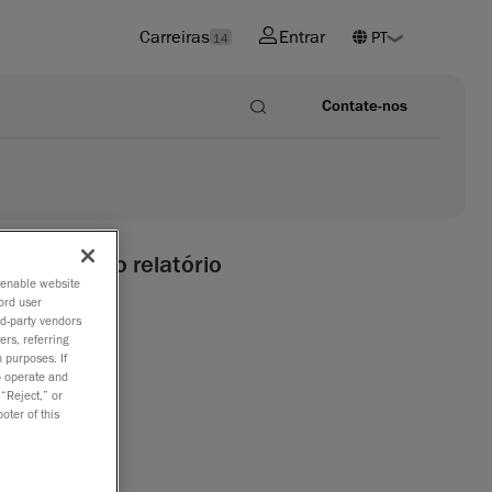
Carreiras
Entrar
14
Contate-nos
talização ao relatório
o enable website
ord user
rd-party vendors
dutos e
ers, referring
 purposes. If
to operate and
 “Reject,” or
oter of this