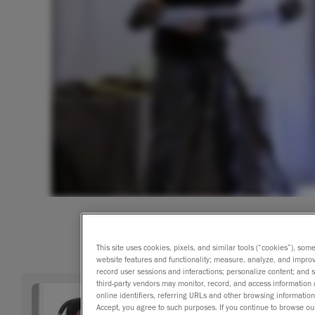
This site uses cookies, pixels, and similar tools (“cookies”), som
website features and functionality; measure, analyze, and impro
record user sessions and interactions; personalize content; and
third-party vendors may monitor, record, and access information 
online identifiers, referring URLs and other browsing information
Accept, you agree to such purposes. If you continue to browse our 