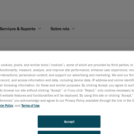
Serviços & Suporte
Sobre nós
s cookies, pixels, and similar tools (“cookies”), some of which are provided by third parties, t
functionality; measure, analyze, and improve site performance; enhance user experience; rec
interactions; personalize content; and support our advertising and marketing. We and our thi
record, and access information and data, including device data, IP address and online identifi
r browsing information, for these and similar purposes. By clicking Accept, you agree to such
to browse our site without clicking “Accept,” or if you click “Reject,” only cookies necessary 
t website features and functionalities will be deployed. By using this site or clicking “Accept,”
rences” you acknowledge and agree to our Privacy Policy available through the link in the fo
ie Policy
, and
Terms of Use
.
ursos
Accept
al
Soluções
Documentação Técnica