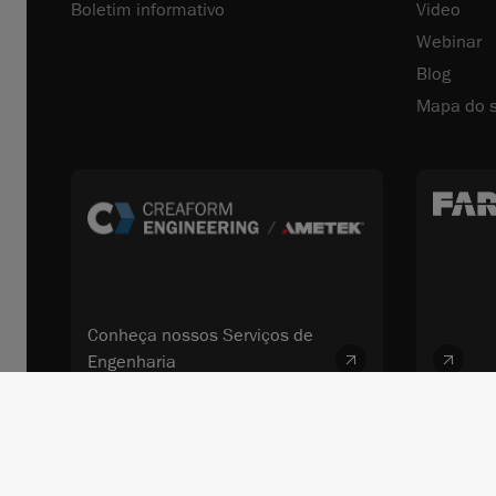
Boletim informativo
Video
Webinar
Blog
Mapa do s
Conheça nossos Serviços de
Engenharia
© 2026 FARO CREAFORM™. Todos os direitos reservados. FARO Technol