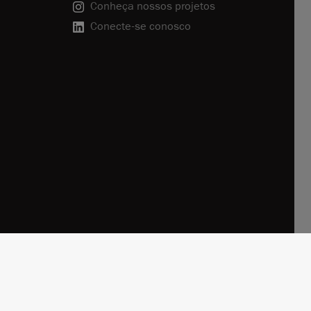
Conheça nossos projetos
Conecte-se conosco
tica de Privacidade
Cancelar inscrição
Política de Cookies