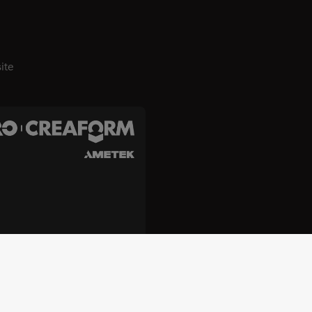
ite
ogies, Inc. e Creaform Inc.
Termos e condições
Termos de uso
polí