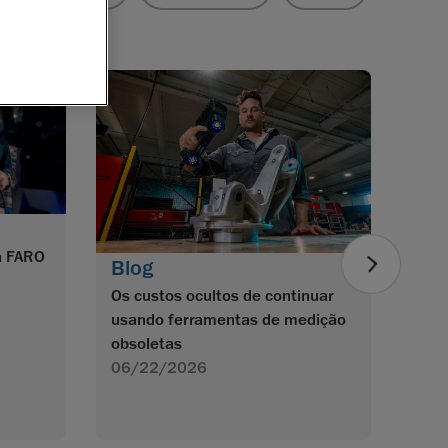
Do
pr
Han
a FARO
Blog
Os custos ocultos de continuar
usando ferramentas de medição
obsoletas
06/22/2026