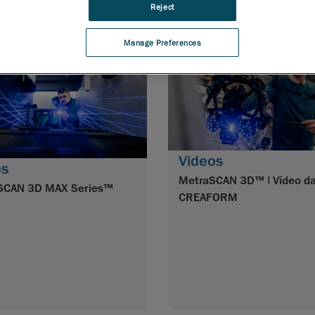
Reject
Manage Preferences
Videos
os
MetraSCAN 3D™ | Vídeo d
SCAN 3D MAX Series™
CREAFORM