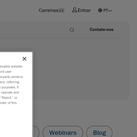
Carreiras
Entrar
14
Contate-nos
o enable website
ord user
rd-party vendors
ers, referring
 purposes. If
to operate and
 “Reject,” or
oter of this
Videos
Webinars
Blog