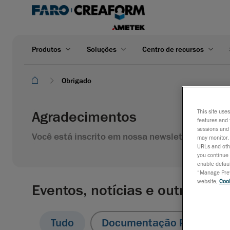
Produtos
Soluções
Centro de recursos
Obrigado
Agradecimentos
This site use
features and 
sessions and 
Você está inscrito em nossa newsletter
may monitor, 
URLs and othe
you continue 
enable defaul
“Manage Prefe
website,
Cook
Eventos, notícias e outros rec
Tudo
Documentação Promocion