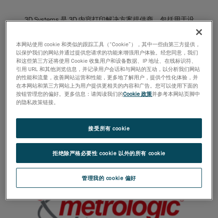
3D Systems 是 3D 内容打印解决方案提供商，包括用于设
计、创建、试制或生产真实部件的 CAD、RE 和检测软件。
本网站使用 cookie 和类似的跟踪工具（“Cookie”），其中一些由第三方提供，
以保护我们的网站并通过提供您请求的功能来增强用户体验。经您同意，我们
更多详情
和这些第三方还将使用 Cookie 收集用户和设备数据、IP 地址、在线标识符、
引用 URL 和其他浏览信息，并记录用户会话和与网站的互动，以分析我们网站
的性能和流量，改善网站运营和性能，更多地了解用户，提供个性化体验，并
在本网站和第三方网站上为用户提供更相关的内容和广告。您可以使用下面的
按钮管理您的偏好。更多信息：请阅读我们的
Cookie 政策
并参考本网站页脚中
的隐私政策链接。
接受所有 cookie
InnovMetric Software 已成功开发 PolyWorks®，并基于此
软件平台推广并支持工业 3D 计量解决方案。
拒绝除严格必要性 cookie 以外的所有 cookie
更多详情
管理我的 cookie 偏好