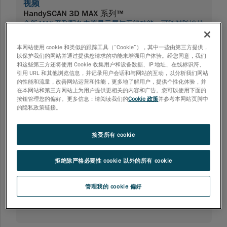
视频
HandySCAN 3D MAX 系列™
全新 MAX 系列配备内置显示屏与无线功能，可随时随地获
取各类尺寸与表面的零部件精准 3D 测量数据。
06/30/2026
本网站使用 cookie 和类似的跟踪工具（“Cookie”），其中一些由第三方提供，
以保护我们的网站并通过提供您请求的功能来增强用户体验。经您同意，我们
和这些第三方还将使用 Cookie 收集用户和设备数据、IP 地址、在线标识符、
引用 URL 和其他浏览信息，并记录用户会话和与网站的互动，以分析我们网站
的性能和流量，改善网站运营和性能，更多地了解用户，提供个性化体验，并
在本网站和第三方网站上为用户提供更相关的内容和广告。您可以使用下面的
视频
按钮管理您的偏好。更多信息：请阅读我们的
Cookie 政策
并参考本网站页脚中
MetraSCAN 3D™ | FARO CREAFORM 视频
的隐私政策链接。
MetraSCAN 3D 可随时随地执行精密尺寸检测，并对各类
复杂几何体进行核验
接受所有 cookie
06/25/2026
拒绝除严格必要性 cookie 以外的所有 cookie
视频
管理我的 cookie 偏好
NDT 解决方案: 功能尽显 无须赘述
11/18/2025