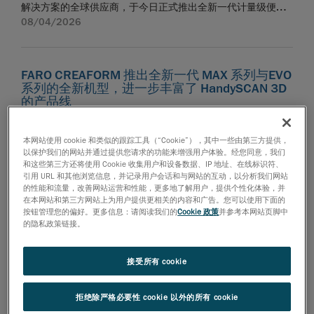
解决方案的全球供应商，于今日正式推出全新一代计量级便携
式光学三维扫描仪 MetraSCAN BLACK2，专为实现车间现场全
08/04/2026
方位灵活检测而打造。MetraSCAN BLACK2 主要面向质量控制
与质量保证团队，一套解决方案就能在真实工况下支持多种检
测工作流程，且保持认证级精度。 红点奖拥有 70 多年的历
FARO CREAFORM 推出全新一代 MAX 系列与EVO
史，是公认的全球杰出产品设计的权威标杆，是国际上具有影
系列的全新机型，进一步丰富了 HandySCAN 3D
响力和声望的质量认证之一。每年，成千上万的企业在产品设
的产品线
计、品牌与传播以及设计概念等类别中提交参评作品。今年，
依托一体化操作体验，实现便携式计量级 3D 测量的全面升级
FARO CREAFORM 从众多参赛者中脱颖而出，成为产品设计类
魁北克省莱维斯市，2026 年 7 月 8 日讯 —— FARO
别的获奖者，这是 HandySCAN 3D 产品线第六次荣获红点奖。
本网站使用 cookie 和类似的跟踪工具（“Cookie”），其中一些由第三方提供，
CREAFORM 作为 AMETEK, Inc.旗下业务部门，是全球三维扫描
以保护我们的网站并通过提供您请求的功能来增强用户体验。经您同意，我们
这一殊荣再次印证了创新与设计已深植于 FARO CREAFORM 的
仪及便携式三坐标的供应商， 于今日正式宣布 HandySCAN 3D
和这些第三方还将使用 Cookie 收集用户和设备数据、IP 地址、在线标识符、
DNA，并持续推动公司通过行业领先的手持式三维扫描仪，为
产品线下新增多款全新机型。本次推出的 HandySCAN EVO 与
07/03/2026
引用 URL 和其他浏览信息，并记录用户会话和与网站的互动，以分析我们网站
用户提供理想的三维扫描体验。 MetraSCAN BLACK2 搭载三合
的性能和流量，改善网站运营和性能，更多地了解用户，提供个性化体验，并
HandySCAN EVO Plus 两款机型，借助更加直观与人性化的平
一集成架构，一套计量级设备集搭配 C-Track 扫描、单机扫描、
在本网站和第三方网站上为用户提供更相关的内容和广告。您可以使用下面的
台，进一步优化日常检测全流程。与此同时，FARO CREAFORM
接触式探测三大模式于一体。启用 C-Track 模式时，制造企业可
按钮管理您的偏好。更多信息：请阅读我们的
Cookie 政策
并参考本网站页脚中
还在 HandySCAN 3D MAX 系列中新增两款机型，提升大型零部
的隐私政策链接。
对大型部件开展高效检测；单机模式则具备更大的便携性，可
FARO CREAFORM 的 HandySCAN 3D EVO 系列荣
件的计量级检测性能，为生产制造企业提供一套便携性更强、
获红点奖的产品设计奖
快速进出紧凑的作业区域。搭配光笔三坐标 HandyPROBE™ 使
效率更高的一体化测量方案，便于完成从小型零部件到大型复
用，可在同一个作业流程内同步完成接触式探测。 全新系统搭
市场上技术领先的手持式三维扫描仪凭借创新与人题工程学设
接受所有 cookie
杂结构件的各类测量工作。 本次发布的亮点是全新一代
载 46 束蓝色激光线，每秒最高可进行 280 万次测量，数据采
计获得认可 加拿大魁北克省莱维斯市，2026 年 5 月 13 日 —
HandySCAN 3D MAX 系列，包含 HandySCAN MAX EVO、
集速度较前代机型增加了约 56%，可大幅提升检测效率。C
FARO CREAFORM 是 AMETEK, Inc. 旗下业务部门，作为全球 三
HandySCAN MAX EVO Elite 两款设备。该系列专为大型复杂零
拒绝除严格必要性 cookie 以外的所有 cookie
Track 的灵活测量范围达 46.7 m³，是前代机型的三倍，减少了
维扫描及便携式三坐标解决方案的供应商，今日宣布其手持式
部件测量设计，将成熟可靠的 EVO 平台操作体验延伸至大型零