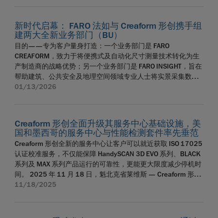
机型（EVO Elite、MAX EVO Elite）支持更多功能，例如有助于
的需求。内部性能基准测试显示，在典型复杂工件上，数据采
激光跟踪器及实景采集技术领域的全球领导企业。Creaform 形
了在工件与笔记本电脑之间反复切换的操作。其优化后的架构
商实现 3D 测量流程数字化转型的独立软件开发公司于今日共同
快速调取检测程序的二维码识别功能。 FARO CREAFORM 三维
集效率提升率高达 60%，且不影响测量数据完整性。 除优化
创于 2002 年在加拿大魁北克省莱维斯市成立，凭借手持式三
配备了三个机械按键，用于屏幕菜单导航，并集成定向距离指
宣布：FARO CREAFORM 自动定位多线激光三维扫描仪的数据
扫描仪产品管理总监 Jérôme-Alexandre Lavoie 表示：
LLP 性能外，本次升级还进一步强化了 FARO 8-Axis Max （8轴
新时代启幕： FARO 法如与 Creaform 形创携手组
维扫描与自动化检测技术推动行业变革，主要服务于汽车、航
示器。设备通过一条加固的工业用插拔式安全连接器进行连
采集功能现已全面集成至 PolyWorks|Inspector。这意味着用户
“HandySCAN 3D 系列产品的迭代升级，承载着我们的愿景
建两大全新业务部门（BU）
旋转工作台）的应用价值，该计量级旋转工作台可有效延伸
空航天、制造、科研等领域成千上万的专业人士。合并后的
接，确保理想的重量分布和平衡性。 “其外观设计本身就更具新
现在可在采集过程中实现实时数据可视化，使用完整的尺寸分
—— 让计量级 3D 扫描操作更直观、移动性更强、操作效率更
FaroArm 测量系统的扫描范围。与 Quantum X FaroArm 以及搭
目的——专为客户量身打造：一个业务部门是 FARO
FARO CREAFORM，将赋能质量控制、生产、维护及设计团队，
意——大型触控显示屏、流线型散热片防护格栅、低调的侧向
析与质量控制工具箱。 该集成在响应客户反馈的基础上应运而
高。通过全新 MAX 系列，需要检测大型复杂零部件的制造企业
载 DTEX 技术支持的 LLP 使用时，8轴旋转工作台 8-Axis Max 能
CREAFORM，致力于将便携式及自动化尺寸测量技术转化为生
助力他们在全流程制造环节中饱含信心地实现更优成果、感受
防护结构以及梯形相机外罩，带来了更具辨识度的视觉效果。”
生。许多已将 PolyWorks|Inspector 作为标准化尺寸检测工具
可受益于 EVO 系列标志性的流畅平台操作体验，同时又能保障
大幅提升大型或复杂工件的扫描效率。通过内置编码器精准测
产制造商的战略优势；另一个业务部门是 FARO INSIGHT，旨在
更高质量的体验。FARO CREAFORM 的母公司 AMETEK, Inc. 是
FARO CREAFORM 三维扫描仪产品线的创新副总裁 Marco
的工业 OEM 厂商都强调，维持既有工作流程并将中断降至最低
关键检测评判所需的精度。” 所有新款机型均可与自研软件平台
量工件旋转角度，并与测量臂数据同步融合，可在单次流畅的
帮助建筑、公共安全及地理空间领域专业人士将实景采集数据
全球领先的工业技术解决方案提供商，服务于多个尤其具有吸
St‑Pierre 补充道，“诸如纹理手柄以及具备防滑特性的哑光黑色
对他们至关重要。FARO CREAFORM 与 InnovMetric 的集成实
Creaform Metrology Suite 完全集成，提供统一的软件操作环
三坐标测量工作流程中，将 DTEX 增强数据完整应用于整个工
转化为可信赖的数据洞察。 加拿大魁北克省莱维斯市，2026
01/13/2026
引力的利基市场，年销售额超过 75 亿美元。 faro.com
柔性涂层等细微且关键的饰面处理，确保了产品在长期使用中
现了直接在 PolyWorks|Inspector 中进行数据采集，确保
境，并通过 EVO 的基础架构带来高质量的用户体验。凭借覆盖
件。 本次更新适用于全系列激光测头，进一步提升了系统在日
年 1 月 13 日——AMETEK, Inc. 阿美特克旗下子公司 FARO
creaform3d.com
依然保持出色的美学品质。” 每年，红点奖评审团均由 40 位国
InnovMetric 客户既能继续使用他们信赖的所有工具与功能，又
整个 HandySCAN 3D 产品线的一体化平台，FARO CREAFORM
常测量场景中的实用价值。 FAROBlu® xR：具备最高分辨率扫
Technologies 法如与 Creaform 形创于今日宣布，双方将携手
际设计专家组成，他们将在现场对所有参评作品进行测试、讨
能受益于技术前沿的三维扫描技术设备。这也是两家公司协同
再次巩固了其在便携式计量级三维扫描领域的技术领导地位，
描能力，可对关键微小细节特征提供高质量测量结果。
开启发展新篇章，此举将重塑各行业的计量检测及实景采集解
论与评估。评选标准涵盖多个维度，其中包括创新程度、功能
合作的最新例证，意味着企业现在可以升级其在线计量测量设
Creaform 形创全面升级其服务中心基础设施，美
为质检与生产团队提供更简易、更具拓展性的测量方案，助力
FAROBlu® xS：具备最高的扫描效率，能在高强度的制造应用
决方案。自即日起，FARO 法如旗下 3D 测量业务板块将与
性、形式品质以及人体工程学设计。 关于 FARO CREAFORM
备，同时仍可保持程序合规性与流程连续性。 该无缝集成方案
国和墨西哥的服务中心与性能检测套件率先垂范
他们从容测量各种尺寸的部件。 关于 FARO CREAFORM FARO
中提升处理能力。 FAROBlu® xP：完美兼顾分辨率与效率，在
Creaform 形创正式合并，组建新的业务部门——FARO
FARO CREAFORM 总部位于加拿大魁北克省莱维斯市及美国佛
带来多项显著优势： 降低学习曲线：操作人员无需在不同软件
Creaform 形创全新的服务中心让客户可以就近获取 ISO 17025
CREAFORM 总部位于加拿大魁北克省莱维斯市及美国佛罗里达
维持处理能力的同时又能提供高密度、高精度数据 Quantum X
CREAFORM，致力于提供高精度尺寸测量解决方案，为生产制
罗里达州玛丽湖市，由 FARO 法如享誉业界的 3D 测量业务板块
平台间切换，也不需要适应新界面，从而减少了培训时间，加
认证校准服务，不仅能保障 HandySCAN 3D EVO 系列、BLACK
州玛丽湖市，由 FARO 法如享誉业界的 3D 测量业务板块与
FaroArm® 系列：在更广泛的工件表面条件下实现更精准、更
造与维护团队提供更可靠的决策依据。与此同时，FARO 旗下实
与 Creaform 形创创新计量解决方案业务合并组建而成。FARO
快上手速度。 加快量产时间：通过发挥操作人员的专业知识、
系列及 MAX 系列产品运行的可靠性，更能更大限度减少停机时
Creaform 形创创新计量解决方案业务合并组建而成。FARO 法
可靠的 LLP 扫描，全面支持检测、逆向工程与质量控制工作流
景采集业务板块将独立为 FARO INSIGHT，该业务部门专注于提
法如创立于 1981 年，是便携式测量臂、激光跟踪仪及实景采
利用既有流程以及计量级手持式三维扫描仪的优势，制造商能
间。 2025 年 11 月 18 日，魁北克省莱维斯 — Creaform 形
如创立于 1981 年，是便携式测量臂、激光跟踪器及实景采集
程。兼容全系列激光测头 FAROBlu LLP，确保这些优化成果覆
供全球知名的实景采集解决方案，将物理世界的数据转化为各
集技术领域的全球领导企业。Creaform 形创于 2002 年在加拿
够快速提高运营效率。 完全兼容：FARO CREAFORM 自动定位
创，作为 AMETEK Inc. 旗下品牌，是自动化及便携式 3D 测量
11/18/2025
技术领域的全球领导企业。Creaform 形创于 2002 年在加拿大
盖所有激光测头工作流程应用场景。 FARO 8-Axis Max （8轴旋
团队可信赖、可执行的数据洞察。本次组织架构调整旨在为客
大魁北克省莱维斯市成立，凭借手持式三维扫描与自动化检测
多线激光三维扫描仪的数据采集功能与 PolyWorks|Inspector
解决方案的全球供应商,于今日宣布正式开设两家全新服务中
魁北克省莱维斯市成立，凭借手持式三维扫描与自动化检测技
转工作台）： 搭配 Quantum X 测量臂与 FAROBlu LLP 激光测头
户创造更大价值、加速技术创新，并通过协同效应推动业务长
技术推动行业变革，主要服务于汽车、航空航天、制造、科研
的各项功能完全兼容，支持扫描到 CAD 自动对齐、曲面与特征
心，为其 HandySCAN 3D 系列中的 EVO 系列、BLACK 系列及
术推动行业变革，主要服务于汽车、航空航天、制造、科研等
使用时，可通过减少设备移动、优化操作体验实现更高效的工
期增长。 FARO CREAFORM 由 Fanny Truchon 女士领导，旨在
等领域成千上万的专业人士。合并后的 FARO CREAFORM，将
扫描引导、混合现实测量工作流程以及自动化宏脚本等。 “全球
MAX 系列机型提供本地化 ISO 17025 校准服务。这两家新中心
领域成千上万的专业人士。合并后的 FARO CREAFORM，将赋