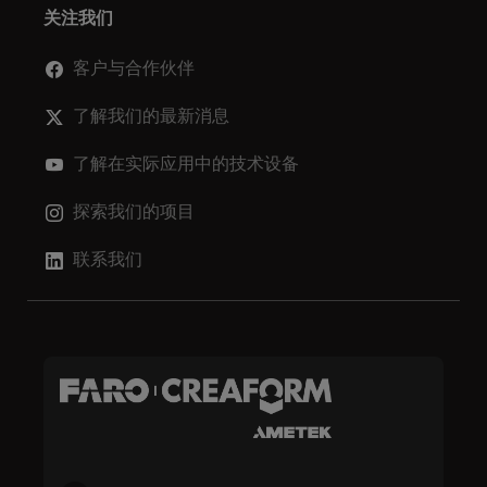
够与客户建立关系并提供高质量的服务。Creaform 形创的母公
供商，服务于多个具有吸引力的利基市场，年销售额超过 70 亿
关注我们
司 AMETEK, Inc. 是全球技术领先的工业技术解决方案提供商，
美元。 creaform3d.com
服务于多个具有吸引力的利基市场，年销售额超过 70 亿美元。
客户与合作伙伴
www.creaform3d.com.cn
了解我们的最新消息
了解在实际应用中的技术设备
探索我们的项目
联系我们