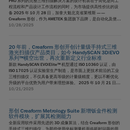
PRO 系列的完整三维扫描解决方案的设计初衷在于简化逆向工
推出了基于点云的尺寸检测技术，并于 2006 年提出通用 3D 计
套件直接在现场验证系统性能。该套件与 Creaform.OS 无缝集
资产所有者做出科学决策。 该解决方案的核心是 HandySCAN
各自的优势，构建一体化组织架构，延续双方核心竞争力，为
场 3D 数据采集，借助并行处理技术缩短工作流程，CUBE-R 系
程流程和产品设计工作流程的同时，为市场提供高性价比的设
量软件平台的概念，彻底变革了 3D 计量行业。如今，
成，操作简单易用，可使用户： 随时进行阶段性系统检测，无
3D|EVO 系列™ — Creaform 迄今为止性能更强大的手持式 3D
客户与合作伙伴提供清晰、及时的信息支持，维系各方信赖的
列将质量控制与检测环节无缝接入生产流程，即便在振动环境
备 2025 年 10 月 28 日，加拿大魁北克省莱维斯 ——
InnovMetric 在全球 100 个国家和/或地区拥有超过 24,000 家
需寄回设备。 通过直观的引导式流程，自主生成性能报告。 通
扫描仪。EVO Series™ 配备内置触摸屏，现场检测人员在检测
合作伙伴关系。 关于 FARO CREAFORM FARO CREAFORM 总部
中或面对复杂表面，仍能实现连续测量并确保高精度。最终成
Creaform 形创，作为 AMETEK 集团旗下品牌，是自动化及便携
客户，就连全球最大的工业制造商也采用 PolyWorks 解决方案
过自我认证获取校准证书（非 ISO 17025 认证）。 预防停机风
时可直接就地操作，简单直观，不仅减少了对额外设备的依
位于加拿大魁北克省莱维斯市及美国佛罗里达州玛丽湖市，由
果：提升生产效率、优化产品品质、降低运营成本。 M 系列提
式 3D 测量解决方案的全球提供商,今日宣布其备受信赖的便携
10/28/2025
作为标准 3D 计量软件平台，当前该公司专注于打造新一代数字
险，保障设备持续稳定运行。 为了更精准地满足客户需求，这
赖，还大幅提升工作流程效率。得益于集成的“引导式检测”模
FARO 法如享誉业界的 3D 测量业务板块与 Creaform 形创创新
供一系列可配置选项，旨在提升不同制造环境下的集成适配度
式激光三维扫描仪产品线 HandySCAN 3D™新增一个系列，即
数据与流程管理技术。 InnovMetric 是一家跨国企业，总部位
些新举措也与 Creaform 形创客户关怀计划的重要更新相辅相
式，所有检测流程已预先配置，操作人员只需在扫描仪上执行
计量解决方案业务合并组建而成。FARO 法如创立于 1981 年，
与运行效率： 计量级 3D 扫描能力：MetraSCAN-R
PRO 系列。新系列是一套软硬件集成的解决方案，得益于三维
于加拿大魁北克市，拥有 650 名员工，致力于将 3D 测量数据
成，包括新增远程健康检测功能及优化校准选项。 如需了解美
简单的操作即可，较大程度减少操作步骤与交互需求。移动套
是便携式测量臂、激光跟踪器及实景采集技术领域的全球领导
BLACK+™|Elite HD 配备 69 条蓝色激光线，测量精度达025
扫描仪高速且高分辨率的数据采集能力，以及扫描到 CAD Pro
融入企业制造流程的核心环节。 关于 FARO CREAFORM FARO
国与墨西哥新服务中心、性能检测套件或客户关怀计划更新的
件让无线连接成为可能，帮助用户摆脱线缆限制，自如进出复
20 年前，Creaform 形创开创计量级手持式三维
企业。Creaform 形创于 2002 年在加拿大魁北克省莱维斯市成
mm (0.0009 in)，速率为 300 万次/秒，分辨率更是高达
软件模块的强大功能，实现从数据采集到 3D 模型的高速转换，
CREAFORM 总部位于加拿大魁北克省莱维斯市及美国佛罗里达
更多信息，请联系我们的团队。 Creaform 形创公司介绍 在塑
杂或不安全环境，轻松扫描物体。 内置 1200 万像素高分辨率
激光扫描仪产品类目，如今 HandySCAN 3D|EVO
立，凭借手持式三维扫描与自动化检测技术推动行业变革，主
0.015 mm (0.0006 in)。所有测量指标均已通过 VDI/VDE
优化了逆向工程与产品开发流程。 二十多年前，Creaform 形创
州玛丽湖市，由 FARO 法如享誉业界的 3D 测量业务板块与
造未来的空间计量技术方面，Creaform 形创拥有二十年的丰富
系列™横空出世，再次重新定义行业标准
相机，可提供清晰精准的视觉记录，不仅支持增强现实反馈与
要服务于汽车、航空航天、制造、科研等领域成千上万的专业
2634 第 3 部分及 ISO 10360 标准的验收测试，并在获得
凭借 HandySCAN 3D 开创了手持式自定位三维激光扫描产品这
Creaform 形创创新计量解决方案业务合并组建而成。FARO 法
经验，尤其擅长运用技术前沿的三维解决方案帮助客户实现测
实时操作引导，还能在无需外接相机的情况下，为关键 NDT 应
新款 HandySCAN EVO|Elite™ 机型通过 ISO 10360 认证，由
人士。合并后的 FARO CREAFORM，将赋能质量控制、生产、
ISO/IEC 17025:2017 认证的实验室完成验证。 高效能套件：
个类目，凭借跨行业的高精度、通用性以及高效率享誉全球，
如创立于 1981 年，是便携式测量臂、激光跟踪器及实景采集
量目标。凭借种类齐全的硬件和软件产品组合，Creaform 形创
用生成高质量报告并确保全程可追溯。当与 Creaform Integrity
ISO 17025 认证实验室生产制造，是市面上更技术前沿的工业
维护及设计团队，助力他们在全流程制造环节中饱含信心地实
检测与数据处理并行化进行，该套件可实现不间断扫描工作流
如今，HandySCAN 3D|PRO 系列再续传奇。这项最新创新成果
技术领域的全球领导企业。Creaform 形创于 2002 年在加拿大
赋能用户通过 3D 扫描、逆向工程、质量控制、无损检测、产品
Suite 搭配使用时，该系列扫描仪可一站式完成整个检测流程，
三维扫描仪，不仅具备更高等级的计量级精度，更以不断优化
现更优成果、感受更高质量的体验。FARO CREAFORM 的母公
程，彻底消除数据处理导致的设备停机，全面提升设备综合效
为测量复杂形状提供了更强大、更易用，更可靠的解决方案，
魁北克省莱维斯市成立，凭借手持式三维扫描与自动化检测技
开发和 MRO 亲身体验实时地创新。在 Creaform 形创的帮助
全面简化从数据采集到报告生成的每一个环节。 Creaform
升级的平台优势为用户带来理想体验。 2025 年 10 月 21 日，
司 AMETEK, Inc. 是全球领先的工业技术解决方案提供商，服务
率。 可拆式安装板：该套件与叉车兼容，提供可选托盘，可在
既能大幅缩短中小企业的产品上市周期又能显著降低开发成
术推动行业变革，主要服务于汽车、航空航天、制造、科研等
下，来自汽车、航空航天、制造、重工业、石油和天然气、发
Integrity Suite™ 包含为重点行业量身定制的专项模块： 管道模
加拿大魁北克省莱维斯市 ——Creaform 形创作为AMETEK 集团
10/21/2025
于多个尤其具有吸引力的利基市场，年销售额超过 75 亿美元。
测量单元外预装载部件与夹具，实现快速换件，最大程度缩短
本。PRO 系列在北美制造，专为追求更快速、更精准，更贴合
领域成千上万的专业人士。合并后的 FARO CREAFORM，将赋
电、消费品、研究和教育等各行各业成千上万的专业人士已经
块：提供精准检测结果，可现场深入完成褶皱、腐蚀、应变等
旗下品牌，是自动化及便携式 3D 测量解决方案的全球提供商；
faro.com creaform3d.com 关于 FARO INSIGHT FARO INSIGHT
停机时间。 Virtek Iris™ 3D 定位系统：依托 Virtek 的高性能解
客户需求的专业产品开发人士而设计，以覆盖全球的多语言服
能质量控制、生产、维护及设计团队，助力他们在全流程制造
探索到创新之有形。 Creaform 形创的总部位于魁北克省的莱维
多维度分析，让管道所有者做出可靠的诊断，便于他们及时制
于今日官宣发布 HandySCAN 3D|EVO 系列™—— 目前市面上性
总部位于德国科恩塔尔市，依托 FARO 法如在数字实景领域的
决方案，该套件通过投射激光引导图案实现精准对齐，精准定
务团队为客户保驾护航。 HandySCAN 3D|PRO 系列标配扫描到
环节中饱含信心地实现更优成果、感受更高质量的体验。FARO
斯，在全球 26 个国家或地区拥有当地办公室和一个由100多家
定有据可依的维修决策。 航空模块：首款专为航空器表面 3D
能更强大的手持式三维激光扫描解决方案。该创新系列配备内
深厚积淀，提供先进的实景采集、激光投影及视觉系统解决方
位部件与夹具，减少设置误差并提升处理速度。 安全远程访问
CAD Pro 软件模块，集先进技术与人性化设计于一体，优化产
形创 Creaform Metrology Suite 新增钣金件检测
CREAFORM 的母公司 AMETEK, Inc. 是全球领先的工业技术解决
经销商组成的网络，业务遍及超过 85 个国家。这样的规模让公
评估及凹陷损伤表征设计的专用 3D 可视化软件。可为决策者提
置触控显示屏与集成摄像头，融合增强现实 (AR) 技术及先进的
案。FARO 法如创立于 1981 年，长期在建筑、工程、施工及公
套件：该套件包含连接工具，便于 Creaform 技术支持团队对
软件模块，扩展其检测能力
品开发流程的同时又能确保结果真实可靠。以下核心亮点使其
方案提供商，服务于多个尤其具有吸引力的利基市场，年销售
司能够与客户建立关系并提供高质量的服务。Creaform 形创的
供进一步分析问题的全面数据支撑。 承压设备模块：能对曲面
内嵌扫描仪可视化功能，大幅提升用户体验。 二十多年前，
共安全领域的 3D 激光扫描与实景采集方面占据行业技术前沿地
CUBE-R 进行远程故障排查，实现快速解决问题并减少因设备维
成为各行业专业人士寻求更快速逆向工程的理想方案： 高精度
全新应用软件采用先进的 3D 成像算法，结合 Creaform 形创的
额超过 75 亿美元。 faro.com creaform3d.com
母公司 AMETEK, Inc. 是全球技术领先的工业技术解决方案提供
及复杂几何结构的壁厚损失进行精准测量，且符合 API
Creaform 形创凭借其初代原创的 HandySCAN 3D 开启便携式三
位。FARO INSIGHT 赋能团队高效采集、深度解析，自如共享实
护导致的停机时间。 钣金专用解决方案：该套件整合了检测模
和高分辨率：23 束蓝色激光线带来细节丰富的高质量扫描数
手持式三维扫描仪，为那些使用坐标测量机面临耗时问题的用