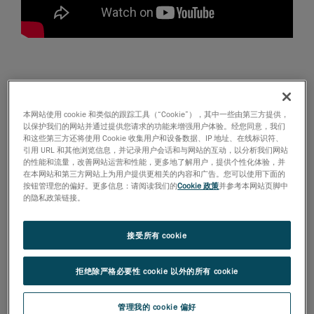
挑战：油泥模型制作师和数字化模型制作
师如何结合他们各自的专长来创造未来的
本网站使用 cookie 和类似的跟踪工具（“Cookie”），其中一些由第三方提供，
汽车？
以保护我们的网站并通过提供您请求的功能来增强用户体验。经您同意，我们
和这些第三方还将使用 Cookie 收集用户和设备数据、IP 地址、在线标识符、
汽车制造商面临的巨大挑战是如何找到一种为数字模型
引用 URL 和其他浏览信息，并记录用户会话和与网站的互动，以分析我们网站
的性能和流量，改善网站运营和性能，更多地了解用户，提供个性化体验，并
制作师提供快速和有效的雕刻数据的方法。为什么要强
在本网站和第三方网站上为用户提供更相关的内容和广告。您可以使用下面的
调快速呢？因为一个设计需要大量的修改和完善工作
按钮管理您的偏好。更多信息：请阅读我们的
Cookie 政策
并参考本网站页脚中
的隐私政策链接。
（他们有越多的时间来进行改进，设计的质量就越
好）。为什么还要强调有效呢？因为模型制作团队需要
精确的三维测量数据和非常清晰的细节，这样他们才能
接受所有 cookie
了解油泥模型并做出更好的决定。
拒绝除严格必要性 cookie 以外的所有 cookie
这就是三维扫描发挥作用的时刻。
管理我的 cookie 偏好