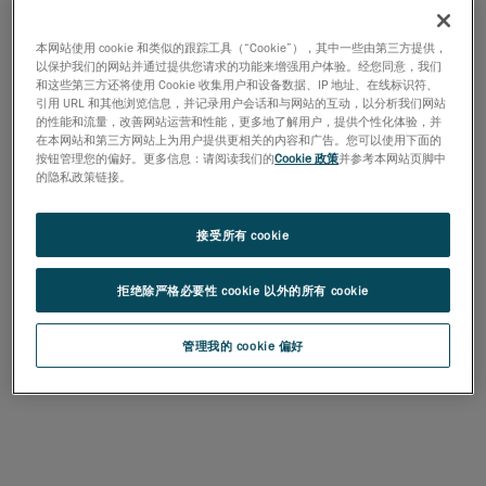
第 1 步
本网站使用 cookie 和类似的跟踪工具（“Cookie”），其中一些由第三方提供，
您可以选择完整的交钥匙解决方案，也可以选择
以保护我们的网站并通过提供您请求的功能来增强用户体验。经您同意，我们
和这些第三方还将使用 Cookie 收集用户和设备数据、IP 地址、在线标识符、
定制与自动化模块兼容的机器人单元。通过导入
引用 URL 和其他浏览信息，并记录用户会话和与网站的互动，以分析我们网站
的性能和流量，改善网站运营和性能，更多地了解用户，提供个性化体验，并
安全围栏和转台的 CAD 文件来配置机器人单元，
在本网站和第三方网站上为用户提供更相关的内容和广告。您可以使用下面的
然后定义 C-Track 位置、校准路径和其他关键参
按钮管理您的偏好。更多信息：请阅读我们的
Cookie 政策
并参考本网站页脚中
的隐私政策链接。
数。
高度灵活的软件平台，可配置布局
接受所有 cookie
完整的项目验证（机器人可达性、碰撞检测等）
拒绝除严格必要性 cookie 以外的所有 cookie
管理我的 cookie 偏好