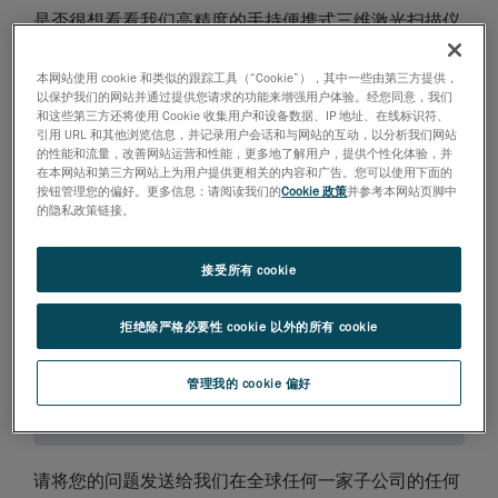
是否很想看看我们高精度的手持便携式三维激光扫描仪
是如何工作的？ 申请免费的演示！
本网站使用 cookie 和类似的跟踪工具（“Cookie”），其中一些由第三方提供，
以保护我们的网站并通过提供您请求的功能来增强用户体验。经您同意，我们
申请免费演示
和这些第三方还将使用 Cookie 收集用户和设备数据、IP 地址、在线标识符、
引用 URL 和其他浏览信息，并记录用户会话和与网站的互动，以分析我们网站
的性能和流量，改善网站运营和性能，更多地了解用户，提供个性化体验，并
访问该页面以查找您所在区域的 Creaform 形创产品经
在本网站和第三方网站上为用户提供更相关的内容和广告。您可以使用下面的
按钮管理您的偏好。更多信息：请阅读我们的
Cookie 政策
并参考本网站页脚中
销商。
的隐私政策链接。
查找附近 Creaform 形创产品经销商
接受所有 cookie
您是否觉得 Creaform 形创技术产品可以满足客户的要
拒绝除严格必要性 cookie 以外的所有 cookie
求？ 成为经销商！
管理我的 cookie 偏好
成为 Creaform 形创产品经销商
请将您的问题发送给我们在全球任何一家子公司的任何