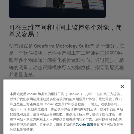
可在三维空间和时间上监控多个对象，简
单又容易！
动态跟踪是 Creaform Metrology Suite™ 的一部分，它
是一个软件模块，允许生产和工艺工程师在三维空间中
跟踪多个物体随时间变化的位置和方向。通过同步、精
确的测量，动态跟踪模块可以控制位移、指导装配流程
并测量变形。
动态跟踪模块是多种应用的理想选择，包括校准和引导
本网站使用 cookie 和类似的跟踪工具（“Cookie”），其中一些由第三方提供，
机器人、监控复杂的装配过程、在制造过程中补偿机床
以保护我们的网站并通过提供您请求的功能来增强用户体验。经您同意，我们
定位误差、在测试过程中补偿变形。
和这些第三方还将使用 Cookie 收集用户和设备数据、IP 地址、在线标识符、
引用 URL 和其他浏览信息，并记录用户会话和与网站的互动，以分析我们网站
的性能和流量，改善网站运营和性能，更多地了解用户，提供个性化体验，并
在本网站和第三方网站上为用户提供更相关的内容和广告。您可以使用下面的
了解更多信息
按钮管理您的偏好。更多信息：请阅读我们的
Cookie 政策
并参考本网站页脚中
的隐私政策链接。