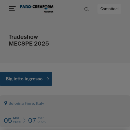
Contattaci
Tradeshow
à
MECSPE 2025
a
ità
Biglietto ingresso
Bologna Fiere, Italy
Mar
Mar
05
07
2025
2025