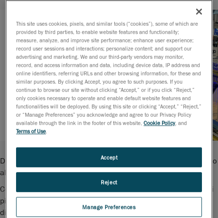
This site uses cookies, pixels, and similar tools (“cookies”), some of which are
provided by third parties, to enable website features and functionality;
measure, analyze, and improve site performance; enhance user experience;
record user sessions and interactions; personalize content; and support our
advertising and marketing. We and our third-party vendors may monitor,
record, and access information and data, including device data, IP address and
online identifiers, referring URLs and other browsing information, for these and
similar purposes. By clicking Accept, you agree to such purposes. If you
continue to browse our site without clicking “Accept,” or if you click “Reject,”
only cookies necessary to operate and enable default website features and
functionalities will be deployed. By using this site or clicking “Accept,” “Reject,”
or “Manage Preferences” you acknowledge and agree to our Privacy Policy
available through the link in the footer of this website,
Cookie Policy
, and
Terms of Use
.
Accept
Da 23 edizioni MECSPE è il più grande appuntamento dedicato
alle innovazioni per l’industria manifatturiera.
Reject
Con un programma sviluppato sui tre filoni tematici ispirati dai
pilastri per la crescita in chiave 4.0, formazione,
Manage Preferences
digitalizzazione e sostenibilità, il percorso all’interno dei 13