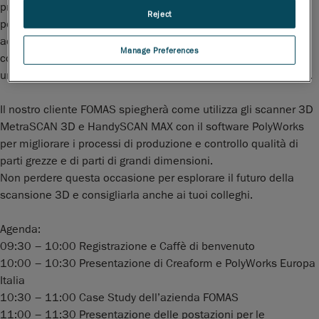
presenteranno le ultime novità in fatto di scansione 3D
Reject
portatile e automatizzata: una rivoluzione nel modo in cui si
acquisiscono e si analizzano le parti in 3D. Che si operi nel
Manage Preferences
controllo qualità, nell'ingegneria o nella produzione, questo è
un evento a cui partecipare per rimanere al passo con i tempi.
Il nostro cliente FOMAS spiegherà come utilizza gli scanner 3D
MetraSCAN 3D e HandySCAN MAX con il software PolyWorks
per migliorare i processi di produzione e controllo qualità di
parti grezze e di parti di grandi dimensioni.
Non perdere questa occasione per esplorare il futuro della
scansione 3D e consigliarla anche ai tuoi colleghi.
Agenda:
09:30 – 10:00 Registrazione e Caffè di benvenuto
10:00 – 10:30 Presentazione di Creaform e PolyWorks Europa
Italia
10:30 – 11:00 Case Study dell’azienda FOMAS
11:00 – 11:30 Presentazione delle postazioni per le