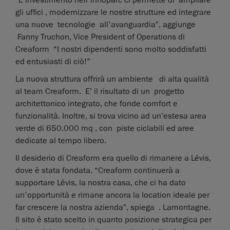
"L'investimento nell'Innoparc ci permette di ampliare
gli uffici , modernizzare le nostre strutture ed integrare
una nuove tecnologie all'avanguardia", aggiunge
Fanny Truchon, Vice President of Operations di
Creaform “I nostri dipendenti sono molto soddisfatti
ed entusiasti di ciò!”
La nuova struttura offrirà un ambiente di alta qualità
al team Creaform. E’ il risultato di un progetto
architettonico integrato, che fonde comfort e
funzionalità. Inoltre, si trova vicino ad un’estesa area
verde di 650.000 mq , con piste ciclabili ed aree
dedicate al tempo libero.
Il desiderio di Creaform era quello di rimanere a Lévis,
dove è stata fondata. “Creaform continuerà a
supportare Lévis, la nostra casa, che ci ha dato
un'opportunità e rimane ancora la location ideale per
far crescere la nostra azienda", spiega . Lamontagne.
Il sito è stato scelto in quanto posizione strategica per