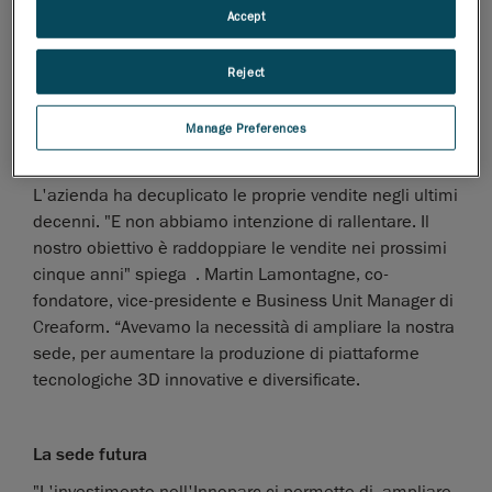
partnership di Group Commercial AMT. Jacques
Accept
Tanguay, Presidente di Groupe Commercial AMT avrà
così l'onore di aprire la cerimonia di inaugurazione
Reject
della nuova sede di Creaform.
Manage Preferences
Un piano di crescita strategico
L'azienda ha decuplicato le proprie vendite negli ultimi
decenni. "E non abbiamo intenzione di rallentare. Il
nostro obiettivo è raddoppiare le vendite nei prossimi
cinque anni" spiega . Martin Lamontagne, co-
fondatore, vice-presidente e Business Unit Manager di
Creaform. “Avevamo la necessità di ampliare la nostra
sede, per aumentare la produzione di piattaforme
tecnologiche 3D innovative e diversificate.
La sede futura