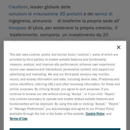
Creaform
, leader globale delle
soluzioni di misurazione 3D portatili
e dei
servizi di
ingegneria, annuncia di trasferire la propria sede all'
Innoparc
di Lévis, per sostenere la propria crescita. Il
trasferimento comporta un investimento da 20
milioni di dollari, per triplicare la propria capacità
produttiva ed assumere un numero significativo di
This site uses cookies, pixels, and similar tools (“cookies”), some of which are
personale . Il nuovo edificio sarà il doppio rispetto alla
provided by third parties, to enable website features and functionality;
struttura attuale , passando da 3500 a 7000 metri
measure, analyze, and improve site performance; enhance user experience;
quadrati.
record user sessions and interactions; personalize content; and support our
advertising and marketing. We and our third-party vendors may monitor,
La dirigenza ha annunciato la notizia in un meeting d
record, and access information and data, including device data, IP address and
online identifiers, referring URLs and other browsing information, for these and
con tutti i i propri dipendenti. Sita da 10 anni in rue
similar purposes. By clicking Accept, you agree to such purposes. If you
Saint-Georges a Vieux-Lévis, la sede Creaform include
continue to browse our site without clicking “Accept,” or if you click “Reject,”
only cookies necessary to operate and enable default website features and
i dipartimenti di: ricerca e sviluppo, produzione,
functionalities will be deployed. By using this site or clicking “Accept,” “Reject,”
assemblaggio, servizi ingegneristici, vendita,
or “Manage Preferences” you acknowledge and agree to our Privacy Policy
marketing ed amministrazione.
available through the link in the footer of this website,
Cookie Policy
, and
Terms of Use
.
Il progetto di transizione , è stato realizzato con la