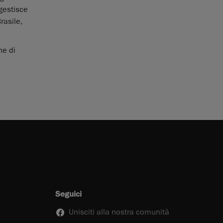
 gestisce
rasile,
ne di
Seguici
Unisciti alla nostra comunità