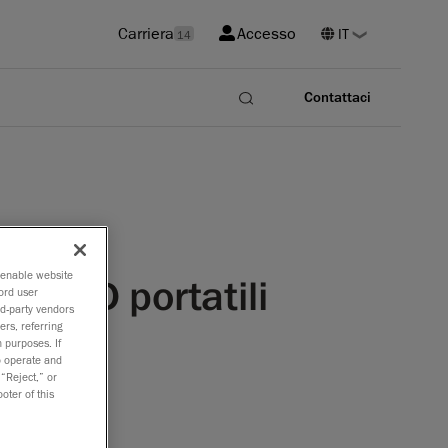
Carriera
Accesso
14
Contattaci
o enable website
ner 3D portatili
ord user
rd-party vendors
ers, referring
 purposes. If
to operate and
 “Reject,” or
include le
oter of this
si di
roduzione.