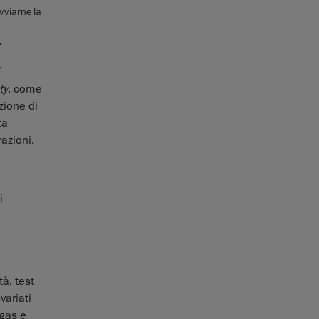
vviarne la
.
.
ty
, come
zione di
ta
razioni.
ì
i
à, test
variati
 gas e