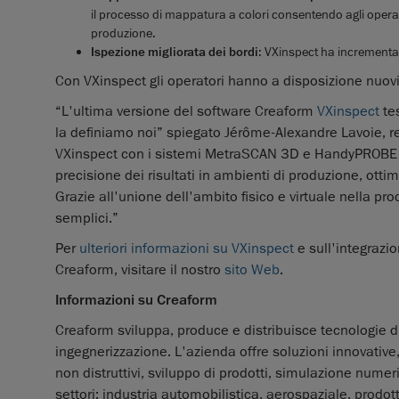
il processo di mappatura a colori consentendo agli operator
produzione.
Ispezione migliorata dei bordi
: VXinspect ha incrementat
Con VXinspect gli operatori hanno a disposizione nuovi 
“L'ultima versione del software Creaform
VXinspect
tes
la definiamo noi” spiegato Jérôme-Alexandre Lavoie, re
VXinspect con i sistemi MetraSCAN 3D e HandyPROBE Ne
precisione dei risultati in ambienti di produzione, ottim
Grazie all'unione dell'ambito fisico e virtuale nella pro
semplici.”
Per
ulteriori informazioni su VXinspect
e sull'integraz
Creaform, visitare il nostro
sito Web
.
Informazioni su Creaform
Creaform sviluppa, produce e distribuisce tecnologie di 
ingegnerizzazione. L'azienda offre soluzioni innovative
non distruttivi, sviluppo di prodotti, simulazione numeri
settori: industria automobilistica, aerospaziale, prodot