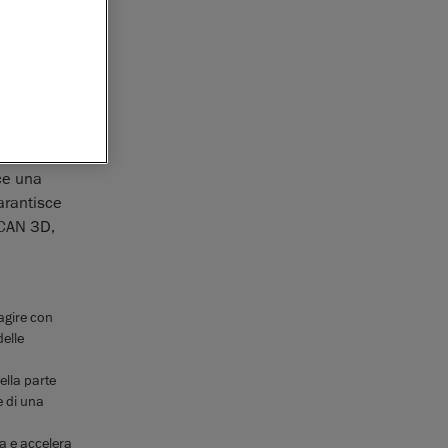
a appena
lo qualità
 Next
,
ce una
arantisce
SCAN 3D,
agire con
delle
ella parte
e di una
ca e accelera