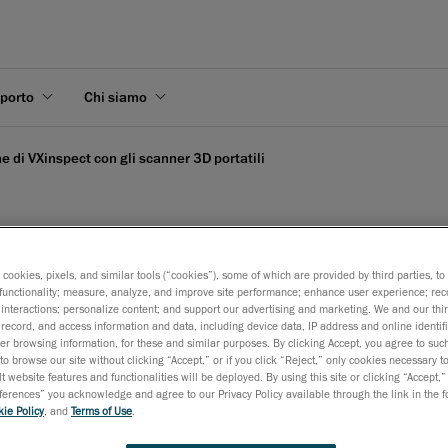
pporto
Chi siamo
e di VXinspect con gli scanner 3D portatili
s cookies, pixels, and similar tools (“cookies”), some of which are provided by third parties, t
integrazione con gli scan
functionality; measure, analyze, and improve site performance; enhance user experience; rec
interactions; personalize content; and support our advertising and marketing. We and our thi
record, and access information and data, including device data, IP address and online identifi
r browsing information, for these and similar purposes. By clicking Accept, you agree to such
 2016
to browse our site without clicking “Accept,” or if you click “Reject,” only cookies necessary 
t website features and functionalities will be deployed. By using this site or clicking “Accept,”
versione del software Creaform per il controllo delle dimensioni 
rences” you acknowledge and agree to our Privacy Policy available through the link in the fo
ie Policy
, and
Terms of Use
.
ità avanzate che incrementano l'efficacia e la precisione dei flus
 ispezione e controllo qualità del primo articolo in ambienti di p