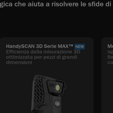
ica che aiuta a risolvere le sfide d
HandySCAN 3D Serie MAX™
M
NEW
Efficienza della misurazione 3D
is
ottimizzata per pezzi di grandi
fl
dimensioni
co