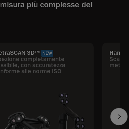
i misura più complesse del
etraSCAN 3D™
HandyS
NEW
pezione completamente
Scanner
essibile, con accuratezza
metrol
nforme alle norme ISO