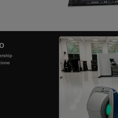
RO
ership
zione