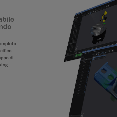
abile
ondo
completo
cifico
uppo di
cking