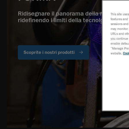
Ridisegnare il panorama della metrologi
This site use
ridefinendo i limiti della tecnologia
features and 
sessions and 
may monitor, 
URLs and othe
you continue 
enable defaul
“Manage Prefe
Scoprite i nostri prodotti
website,
Cook