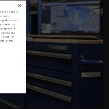
o enable website
ord user
rd-party vendors
ers, referring
 purposes. If
to operate and
 “Reject,” or
oter of this