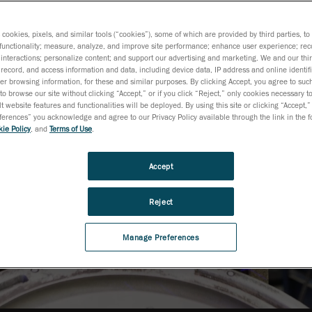
a 3D
s cookies, pixels, and similar tools (“cookies”), some of which are provided by third parties, t
functionality; measure, analyze, and improve site performance; enhance user experience; rec
interactions; personalize content; and support our advertising and marketing. We and our thi
record, and access information and data, including device data, IP address and online identifi
r browsing information, for these and similar purposes. By clicking Accept, you agree to such
to browse our site without clicking “Accept,” or if you click “Reject,” only cookies necessary 
t website features and functionalities will be deployed. By using this site or clicking “Accept,”
rences” you acknowledge and agree to our Privacy Policy available through the link in the fo
ie Policy
, and
Terms of Use
.
Accept
Reject
Manage Preferences