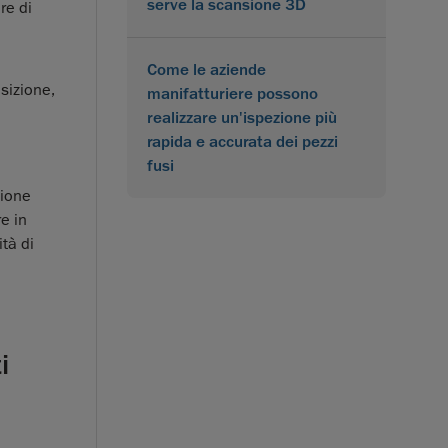
serve la scansione 3D
re di
Come le aziende
osizione,
manifatturiere possono
realizzare un'ispezione più
rapida e accurata dei pezzi
fusi
zione
e in
tà di
i