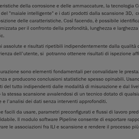
eristiche della corrosione e delle ammaccature, la tecnologia 
ne del "maiale intelligente" e i dati prodotti dalla scansione 3D, 
ione delle caratteristiche. Così facendo, è possibile identifica
imizzata per il confronto della profondità, lunghezza e larghezza
ic.
 assolute e risultati ripetibili indipendentemente dalla qualità 
ienza dell'utente, si potranno ottenere risultati di ispezione affi
isurazione sono elementi fondamentali per convalidare le presta
enza e producono conclusioni statistiche spesso opinabili. Usan
i del tutto indipendenti dalle modalità di misurazione e dal livel
 la stessa scansione avvalendosi di un tecnico dotato di qualsias
e l'analisi dei dati senza interventi approfonditi.
e facili da usare, parametri preconfigurati e flussi di lavoro predef
fidabile. Il modulo software Pipeline consente di esportare rappo
strare le associazioni fra ILI e scansione e rendere il processo più