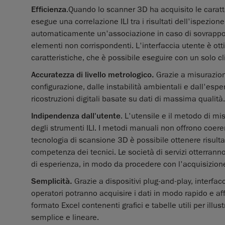
Efficienza
.Quando lo scanner 3D ha acquisito le caratt
esegue una correlazione ILI tra i risultati dell'ispezio
automaticamente un'associazione in caso di sovrapposiz
elementi non corrispondenti. L'interfaccia utente è ott
caratteristiche, che è possibile eseguire con un solo cl
Accuratezza di livello metrologico.
Grazie a misurazioni
configurazione, dalle instabilità ambientali e dall'esper
ricostruzioni digitali basate su dati di massima qualità.
Indipendenza dall'utente
. L'utensile e il metodo di m
degli strumenti ILI. I metodi manuali non offrono coer
tecnologia di scansione 3D è possibile ottenere risultat
competenza dei tecnici. Le società di servizi otterranno
di esperienza, in modo da procedere con l'acquisizione 
Semplicità.
Grazie a dispositivi plug-and-play, interfacc
operatori potranno acquisire i dati in modo rapido e af
formato Excel contenenti grafici e tabelle utili per illu
semplice e lineare.