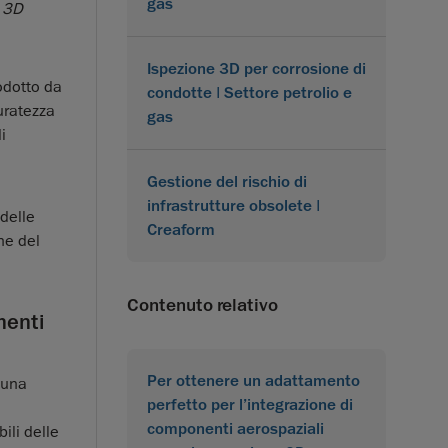
gas
e 3D
Ispezione 3D per corrosione di
odotto da
condotte | Settore petrolio e
uratezza
gas
i
Gestione del rischio di
infrastrutture obsolete |
delle
Creaform
ne del
Contenuto relativo
menti
Per ottenere un adattamento
 una
perfetto per l’integrazione di
componenti aerospaziali
ili delle