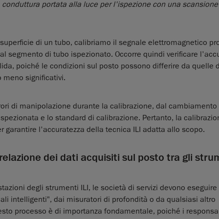
 conduttura portata alla luce per l'ispezione con una scansion
 superficie di un tubo, calibriamo il segnale elettromagnetico pr
l segmento di tubo ispezionato. Occorre quindi verificare l'acc
ida, poiché le condizioni sul posto possono differire da quelle d
 meno significativi.
rori di manipolazione durante la calibrazione, dal cambiamento 
 ispezionata e lo standard di calibrazione. Pertanto, la calibrazio
garantire l'accuratezza della tecnica ILI adatta allo scopo.
elazione dei dati acquisiti sul posto tra gli stru
stazioni degli strumenti ILI, le società di servizi devono eseguire
i intelligenti", dai misuratori di profondità o da qualsiasi altro
esto processo è di importanza fondamentale, poiché i responsab