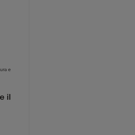
sura e
 il