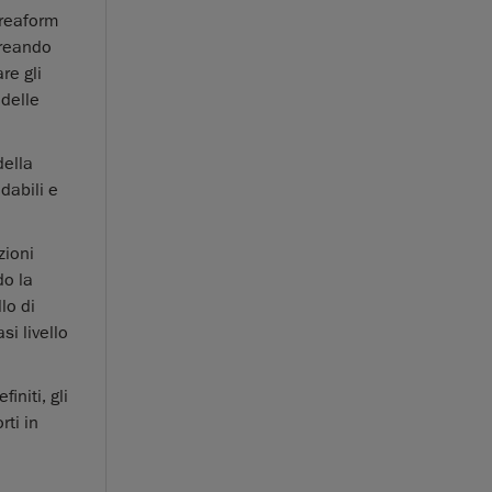
Creaform
creando
re gli
 delle
della
dabili e
zioni
do la
lo di
i livello
initi, gli
rti in