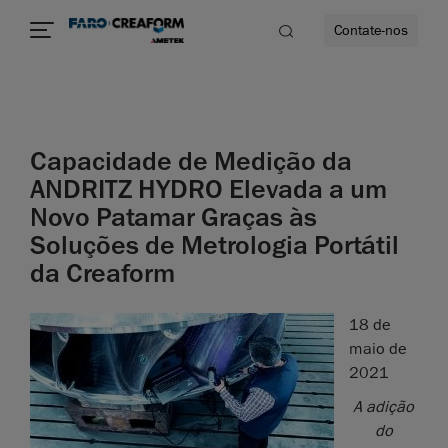
Contate-nos
idade
Capacidade de Medição da
to mais
ANDRITZ HYDRO Elevada a um
Novo Patamar Graças às
lidade
Soluções de Metrologia Portátil
da Creaform
18 de
maio de
2021
A adição
do