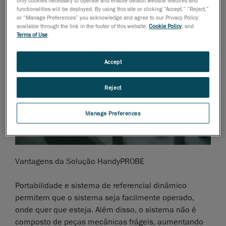
only cookies necessary to operate and enable default website features and
functionalities will be deployed. By using this site or clicking “Accept,” “Reject,”
or “Manage Preferences” you acknowledge and agree to our Privacy Policy
available through the link in the footer of this website,
Cookie Policy
, and
Terms of Use
.
Accept
Reject
Manage Preferences
Vantagens da Solução HandyPROBE
Portabilidade e sistema de referencial dinâmico
permitem que o sistema seja facilmente operado,
onde quer que esteja. Além disso, o sistema não é
composto de peças mecânicas frágeis, aumentando