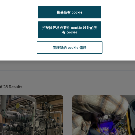
D 扫描工具和软件可帮助您实现目标并克服挑战。
特点，几分钟内即可获取数据，节省了宝贵的采集和分析时间。
接受所有 cookie
能力，3D 扫描仪可以在不同的工作环境和应用场景下测量不同
拒绝除严格必要性 cookie 以外的所
有 cookie
的技术产品符合大型 OEM 公司的服务合同要求，并作为其官方服务设
人员可以快速可靠地进行测量。
管理我的 cookie 偏好
Of
28
Results