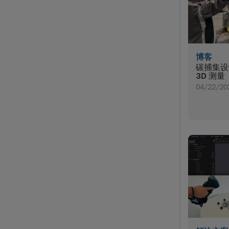
博客
碳捕集设
3D 测量
04/22/20