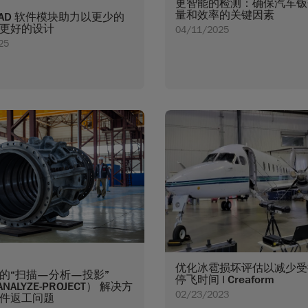
更智能的检测：确保汽车钣
量和效率的关键因素
CAD 软件模块助力以更少的
更好的设计
04/11/2025
25
优化冰雹损坏评估以减少受
的“扫描—分析—投影”
停飞时间 | Creaform
ANALYZE-PROJECT） 解决方
02/23/2023
件返工问题