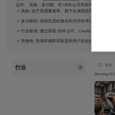
运作。 高效、多功能、经 OEM 认可和简单易用的 3
高效:
由于高测量速率、易于生成报告和不挑用户的
多功能性:
借助先进的激光和光学技术以及无限扫描
行业标准:
通过获取 OEM 认可，Creaform 
简便性:
凭借即插即用装置和用户友好的界面，操作
行业
Showing
10