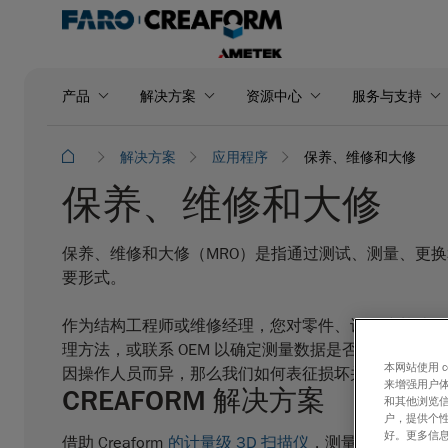
产品
解决方案
资源中心
服务与支持
解决方案
应用程序
保养、维修和大修
保养、维修和大修
保养、维修和大修（MRO）是指通过测试、测量、更
要形式。
作为结构工程师或维修经理，您对零件、设备或基础设
理方法，或联系 OEM 以确定测量数据是否不符合
本网站使用 
因操作人员而异，那么我们如何表征损坏并采取纠正措
来增强用户体
CREAFORM 解决方案
和其他浏览
户，提供个
好。更多信
借助 Creaform
的计量级 3D 扫描仪
，测量结果非常可