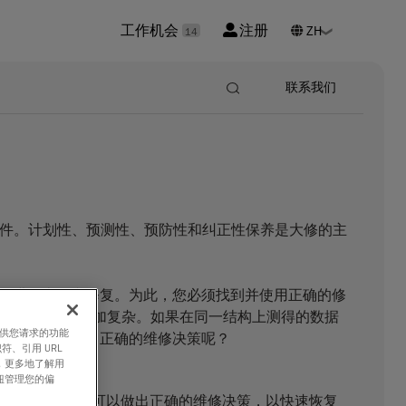
工作机会
注册
14
联系我们
条件。计划性、预测性、预防性和纠正性保养是大修的主
陷进行表征和修复。为此，您必须找到并使用正确的修
使您的工作变得更加复杂。如果在同一结构上测得的数据
过提供您请求的功能
，您要如何做出正确的维修决策呢？
符、引用 URL
，更多地了解用
钮管理您的偏
可靠。因此，您可以做出正确的维修决策，以快速恢复