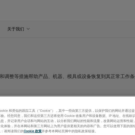
关于我们
换和调整等措施帮助产品、机器、模具或设备恢复到其正常工作
施的完整性负责。您负责根据制造商手册中详述的验收标准对缺
验收标准。不可靠的数据和不可重复的结果以及挑用户的测量工具
cookie 和类似的跟踪工具（“Cookie”），其中一些由第三方提供，以保护我们的网站并通
施？更重要的是，在明知重要操作和安全问题迫在眉睫的情况下
验。经您同意，我们和这些第三方还将使用 Cookie 收集用户和设备数据、IP 地址、在线标识
信息，并记录用户会话和与网站的互动，以分析我们网站的性能和流量，改善网站运营和性能
性化体验，并在本网站和第三方网站上为用户提供更相关的内容和广告。您可以使用下面的按
息：请阅读我们的
Cookie 政策
并参考本网站页脚中的隐私政策链接。
靠。无论操作人员的经验和技能如何，测量数据都可重复且十分