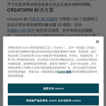
尺寸信息并将这些信息表示为点云或自动即时网格。
CREAFORM 解决方案
Creaform 的
手持式 3D 扫描仪
可帮助 CAD 工程师和工
业设计师从现有物理对象创建 3D 模型。此外，
扫描到 CAD 软件
助您灵活清理、对齐和优化扫描数
据，并允许您在将这些数据传输到 CAD 软件之前从网
格中提取尺寸信息。
本网站使用 cookie 和类似的跟踪工具（“Cookie”），其中一些由第三方提供，
以保护我们的网站并通过提供您请求的功能来增强用户体验。经您同意，我们
高分辨率、多功能、易于使用和快速的 3D 扫描工具和
和这些第三方还将使用 Cookie 收集用户和设备数据、IP 地址、在线标识符、引
软件是您实现目标并克服挑战的理想解决方案。
用 URL 和其他浏览信息，并记录用户会话和与网站的互动，以分析我们网站的
性能和流量，改善网站运营和性能，更多地了解用户，提供个性化体验，并在
高清细节
： 对于复杂细节的高分辨率以及全彩支
本网站和第三方网站上为用户提供更相关的内容和广告。您可以使用下面的按
钮管理您的偏好。更多信息：请阅读我们的
Cookie 政策
并参考本网站页脚中的
持，扫描质量无可挑剔，可用于对自由曲面进行建模
隐私政策链接。
并查看小特征。
接受所有 cookie
多功能性
： 借助先进的激光和光学技术以及无限扫
描能力，3D 扫描仪可以测量几乎任何部件，而不受
拒绝除严格必要性 cookie 以外的所有 cookie
尺寸、形状、材料、表面粗糙度和复杂性的限制。