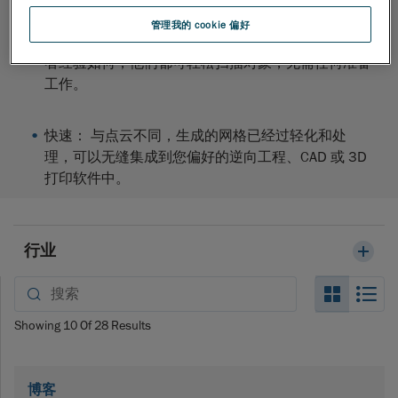
管理我的 cookie 偏好
简便性
： 即插即用装置和用户友好界面，无论使用
者经验如何，他们都可轻松扫描对象，无需任何准备
工作。
快速
： 与点云不同，生成的网格已经过轻化和处
理，可以无缝集成到您偏好的逆向工程、CAD 或 3D
打印软件中。
行业
Search_
Se
Showing
10
Of
28
Results
博客