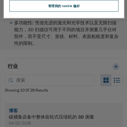
像头，其扫描质量使学生能够查看并描述物体的微小
管理我的 cookie 偏好
细节。
多功能性:
凭借先进的激光和光学技术以及无限扫描
能力，3D 扫描仪可用于不同的项目并测量几乎任何
部件，而不受尺寸、形状、材料、表面粗糙度和复杂
性的限制。
行业
Search_
Se
Showing
10
Of
28
Results
博客
碳捕集设备中整体齿轮式压缩机的 3D 测量
04/22/2026