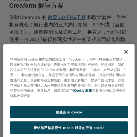
Creaform 解决方案
借助 Creaform 的
教育 3D 扫描工具
和教学套件，学生
将有机会了解行业内的三大热门领域：3D 扫描（当然
可以！）、质量控制以及逆向工程。换言之，他们可以
使用一台 3D 扫描仪将现实世界中的某些东西转化到数
字世界，并进一步进行检测和改进。
本网站使用 cookie 和类似的跟踪工具（“Cookie”），其中一些由第三方提供，
便携式、易用、高分辨率、多功能软件和作为行业标准
以保护我们的网站并通过提供您请求的功能来增强用户体验。经您同意，我们
典范的 3D 扫描仪是助您实现目标并克服挑战的解决方
和这些第三方还将使用 Cookie 收集用户和设备数据、IP 地址、在线标识符、引
用 URL 和其他浏览信息，并记录用户会话和与网站的互动，以分析我们网站的
案。
性能和流量，改善网站运营和性能，更多地了解用户，提供个性化体验，并在
本网站和第三方网站上为用户提供更相关的内容和广告。您可以使用下面的按
便携性:
凭借动态参考的特性，零部件和检测设备在
钮管理您的偏好。更多信息：请阅读我们的
Cookie 政策
并参考本网站页脚中的
测量过程中均可自由移动，因此，3D 扫描可以在教
隐私政策链接。
室、实验室或现场进行，不受环境因素影响。
简便性:
即插即用装置和用户友好界面，学生可以轻
接受所有 cookie
松学习 3D 扫描，而教师可以迅速成为 3D 扫描专
家。
拒绝除严格必要性 cookie 以外的所有 cookie
高清细节:
借助高分辨率的几何摄像头和彩色纹理摄