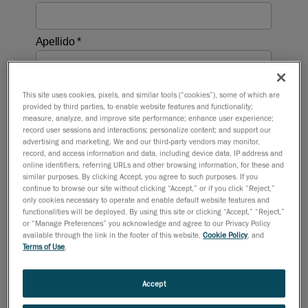
This site uses cookies, pixels, and similar tools (“cookies”), some of which are
provided by third parties, to enable website features and functionality;
measure, analyze, and improve site performance; enhance user experience;
record user sessions and interactions; personalize content; and support our
advertising and marketing. We and our third-party vendors may monitor,
record, and access information and data, including device data, IP address and
online identifiers, referring URLs and other browsing information, for these and
similar purposes. By clicking Accept, you agree to such purposes. If you
continue to browse our site without clicking “Accept,” or if you click “Reject,”
only cookies necessary to operate and enable default website features and
functionalities will be deployed. By using this site or clicking “Accept,” “Reject,”
or “Manage Preferences” you acknowledge and agree to our Privacy Policy
available through the link in the footer of this website,
Cookie Policy
, and
Terms of Use
.
Accept