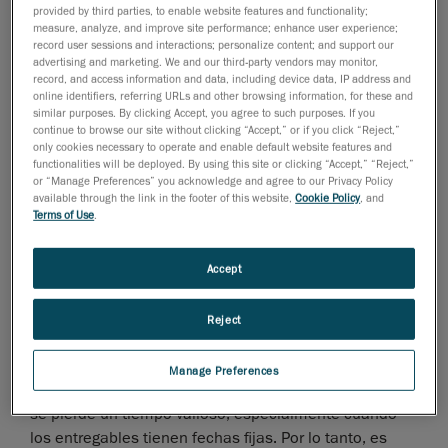
provided by third parties, to enable website features and functionality;
requiere muchos cambios y refinamiento (cuanto más
measure, analyze, and improve site performance; enhance user experience;
tiempo tengan para hacer mejoras, mejor será la
record user sessions and interactions; personalize content; and support our
advertising and marketing. We and our third-party vendors may monitor,
calidad del diseño). Y de manera eficiente porque el
record, and access information and data, including device data, IP address and
equipo de modelado necesita mediciones 3D precisas
online identifiers, referring URLs and other browsing information, for these and
con el mayor nivel de detalle para comprender el
similar purposes. By clicking Accept, you agree to such purposes. If you
continue to browse our site without clicking “Accept,” or if you click “Reject,”
modelo de arcilla y tomar mejores decisiones.
only cookies necessary to operate and enable default website features and
functionalities will be deployed. By using this site or clicking “Accept,” “Reject,”
or “Manage Preferences” you acknowledge and agree to our Privacy Policy
Aquí es donde entra el escaneado 3D.
available through the link in the footer of this website,
Cookie Policy
, and
Terms of Use
.
¿Cómo se puede integrar el escaneado
3D en el proceso de diseño sin alargar el
Accept
flujo de trabajo?
Cuando los escáneres 3D son demasiado
Reject
voluminosos y difíciles de manejar, los modeladores
deben dejar de trabajar en la arcilla, lo que hace que
Manage Preferences
el proceso de diseño lleve mucho tiempo. Por lo tanto,
se pierde un tiempo valioso, especialmente cuando
los entregables tienen fechas fijas. Por lo tanto, es