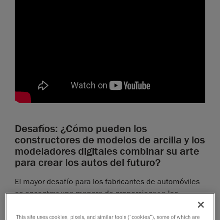
Desafíos: ¿Cómo pueden los
constructores de modelos de arcilla y los
modeladores digitales combinar su arte
para crear los autos del futuro?
El mayor desafío para los fabricantes de automóviles
es encontrar una manera de proporcionar a los
modeladores digitales datos esculpidos de manera
rápida y eficiente. Rápidamente porque un diseño
This site uses cookies, pixels, and similar tools (“cookies”), some of which are