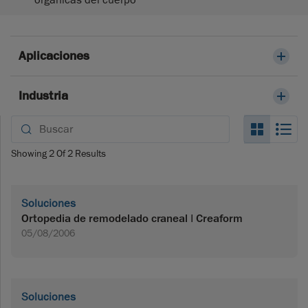
orgánicas del cuerpo
Aplicaciones
Industria
Search_
Se
Showing
2
Of
2
Results
Soluciones
Ortopedia de remodelado craneal | Creaform
05/08/2006
Soluciones