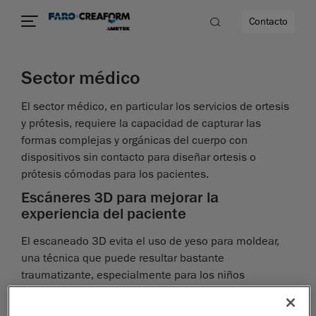
Contacto
Sector médico
ad
El sector médico, en particular los servicios de ortesis
y prótesis, requiere la capacidad de capturar las
s
formas complejas y orgánicas del cuerpo con
dispositivos sin contacto para diseñar ortesis o
idad
prótesis cómodas para los pacientes.
Escáneres 3D para mejorar la
experiencia del paciente
El escaneado 3D evita el uso de yeso para moldear,
una técnica que puede resultar bastante
traumatizante, especialmente para los niños
pequeños. Los escáneres 3D seguros, precisos y sin
contacto permiten a los médicos crear formas físicas