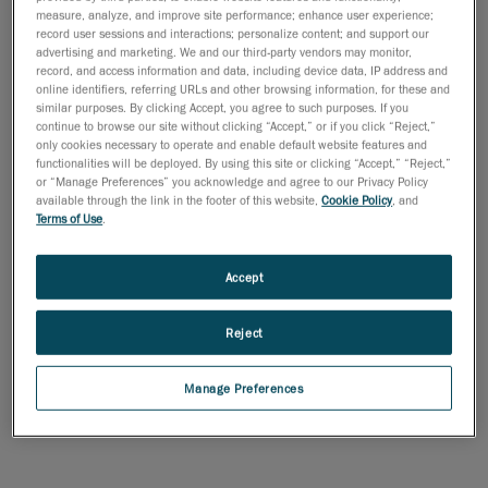
measure, analyze, and improve site performance; enhance user experience;
record user sessions and interactions; personalize content; and support our
advertising and marketing. We and our third-party vendors may monitor,
record, and access information and data, including device data, IP address and
online identifiers, referring URLs and other browsing information, for these and
similar purposes. By clicking Accept, you agree to such purposes. If you
continue to browse our site without clicking “Accept,” or if you click “Reject,”
only cookies necessary to operate and enable default website features and
functionalities will be deployed. By using this site or clicking “Accept,” “Reject,”
or “Manage Preferences” you acknowledge and agree to our Privacy Policy
available through the link in the footer of this website,
Cookie Policy
, and
Terms of Use
.
Accept
Escaneado a CAD es un asistente inteligente que lo ayuda
Reject
durante todo el proceso de desarrollo de productos. Intuitivo y
eficiente, agiliza su proceso de diseño y acelera el tiempo de
Manage Preferences
comercialización.
Explore Escaneado a CAD