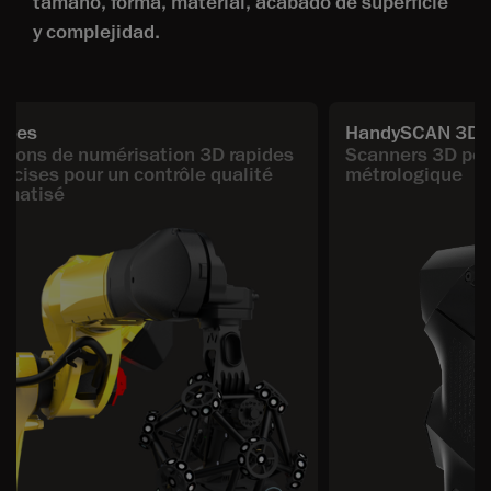
tamaño, forma, material, acabado de superficie
y complejidad.
ries
HandySCAN 3D 
tions de numérisation 3D rapides
Scanners 3D por
récises pour un contrôle qualité
métrologique
omatisé