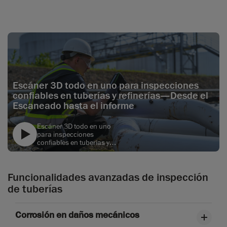
Escáner 3D todo en uno para inspecciones
confiables en tuberías y refinerías—Desde el
Escaneado hasta el informe
Escáner 3D todo en uno
para inspecciones
confiables en tuberías y
refinerías—Desde el
text
Escaneado hasta el
informe
Funcionalidades avanzadas de inspección
de tuberías
Corrosión en daños mecánicos