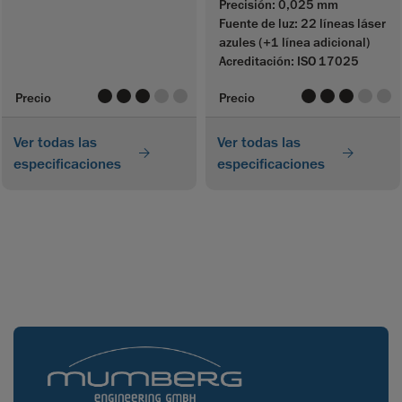
Precisión: 0,025 mm
Fuente de luz: 22 líneas láser
azules (+1 línea adicional)
Acreditación: ISO 17025
value
value
value
value
value
value
value
value
value
valu
Precio
Precio
Ver todas las
Ver todas las
especificaciones
especificaciones