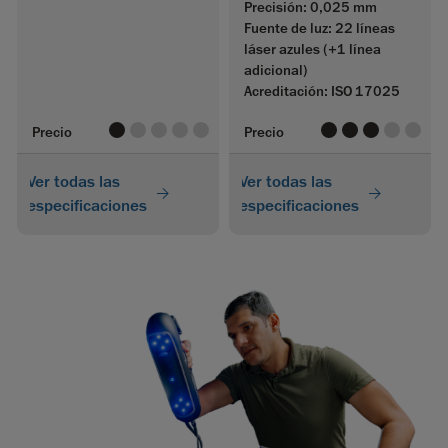
Precisión: 0,025 mm
Fuente de luz: 22 líneas
láser azules (+1 línea
adicional)
Acreditación: ISO 17025
value
value
value
value
value
value
value
value
value
value
Precio
Precio
Ver todas las
Ver todas las
especificaciones
especificaciones