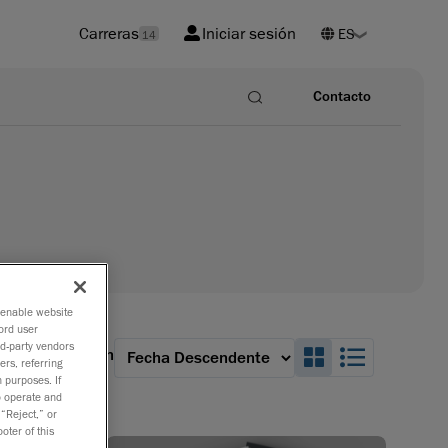
Carreras
Iniciar sesión
14
Contacto
o enable website
ord user
rd-party vendors
Search_Box_G
Search_B
iona una opción
ers, referring
 purposes. If
to operate and
 “Reject,” or
oter of this