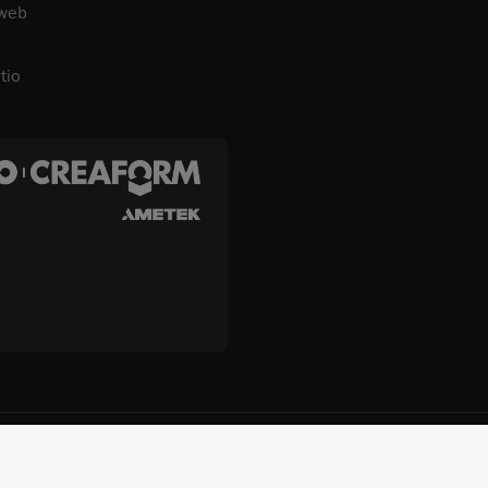
 web
tio
gies, Inc. y Creaform Inc.
Términos y condiciones
Condiciones de u