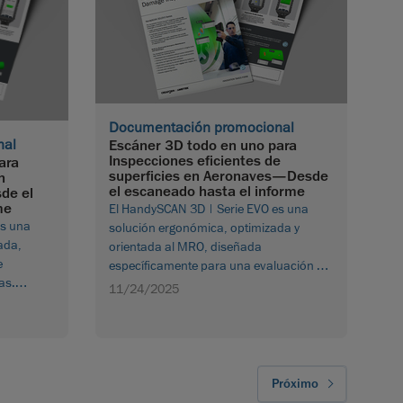
Documentación promocional
nal
Escáner 3D todo en uno para
Inspecciones eficientes de
ara
superficies en Aeronaves—Desde
n
el escaneado hasta el informe
de el
me
El HandySCAN 3D | Serie EVO es una
es una
solución ergonómica, optimizada y
ada,
orientada al MRO, diseñada
e
específicamente para una evaluación 3D
as.
precisa y eficiente de superficies en
11/24/2025
aeronaves. Descargar folleto
Próximo