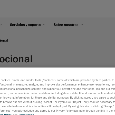
Servicios y soporte
Sobre nosotros
ional
ocional
s cookies, pixels, and similar tools (“cookies”), some of which are provided by third parties, t
functionality; measure, analyze, and improve site performance; enhance user experience; rec
interactions; personalize content; and support our advertising and marketing. We and our thi
Selecc
record, and access information and data, including device data, IP address and online identifi
r browsing information, for these and similar purposes. By clicking Accept, you agree to such
Of
19
Results
to browse our site without clicking “Accept,” or if you click “Reject,” only cookies necessary 
t website features and functionalities will be deployed. By using this site or clicking “Accept,”
rences” you acknowledge and agree to our Privacy Policy available through the link in the fo
ie Policy
, and
Terms of Use
.