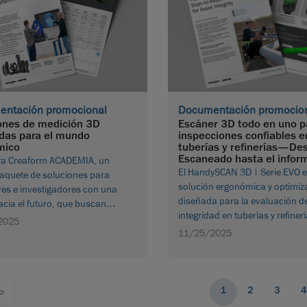
ntación promocional
Documentación promocio
ones de medición 3D
Escáner 3D todo en uno p
das para el mundo
inspecciones confiables e
mico
tuberías y refinerías—Des
Escaneado hasta el infor
a Creaform ACADEMIA, un
El HandySCAN 3D | Serie EVO 
aquete de soluciones para
solución ergonómica y optimiz
res e investigadores con una
diseñada para la evaluación d
hacia el futuro, que buscan
integridad en tuberías y refinerí
, colaborar e impulsar la
2025
Descargue el folleto
ón utilizando los últimos
11/25/2025
en tecnologías de medición 3D.
r folleto
1
2
3
4
o