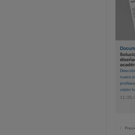
Docume
Soluci
diseña
acadé
Descubr
nuevo p
profeso
visión 
inspirar
11/25/
innovaci
avances 
Descarga
Previ