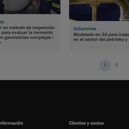
es
r un método de inspección
Soluciones
 para evaluar la corrosión
Modelado en 3d para insp
en geometrías complejas |
en el sector del petróleo y
m
1
2
información
Clientes y socios