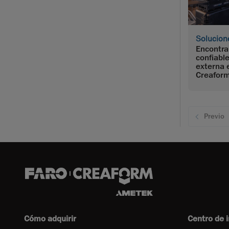
Solucion
Encontra
confiable
externa 
Creafor
Previo
Cómo adquirir
Centro de 