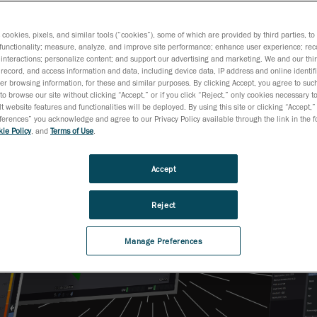
s cookies, pixels, and similar tools (“cookies”), some of which are provided by third parties, t
functionality; measure, analyze, and improve site performance; enhance user experience; rec
interactions; personalize content; and support our advertising and marketing. We and our thi
record, and access information and data, including device data, IP address and online identifi
r browsing information, for these and similar purposes. By clicking Accept, you agree to such
to browse our site without clicking “Accept,” or if you click “Reject,” only cookies necessary 
t website features and functionalities will be deployed. By using this site or clicking “Accept,”
rences” you acknowledge and agree to our Privacy Policy available through the link in the fo
ie Policy
, and
Terms of Use
.
Accept
Reject
Manage Preferences