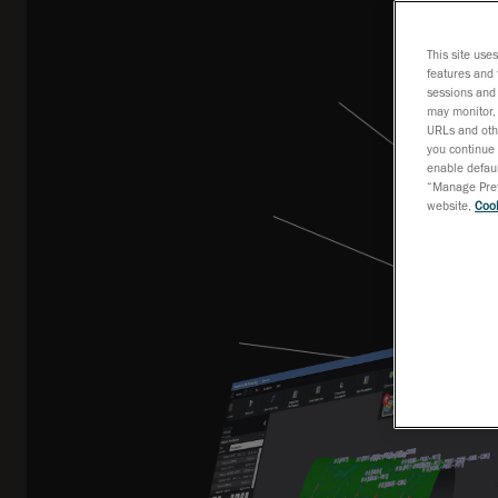
This site use
features and 
sessions and 
may monitor, 
URLs and othe
you continue 
enable defaul
“Manage Prefe
website,
Cook