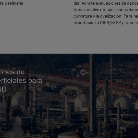
a o refinería
día. Admite evaluaciones de daños
transversales e inspecciones dime
curvatura y la ovalización. Para r
exportación a IGES/STEP y transfe
iones de
ficiales para
ND