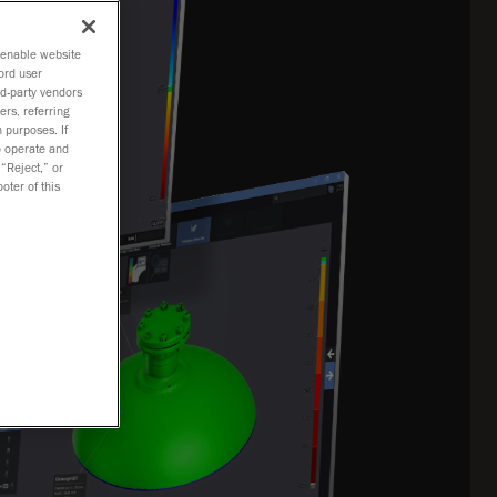
o enable website
ord user
rd-party vendors
ers, referring
 purposes. If
to operate and
 “Reject,” or
oter of this