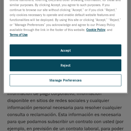
similar purposes. By clicking Accept, you agree to such purposes. If you
telefónica, por correo electrónico o cualquier
continue to browse our site without clicking “Accept,” or if you click “Reject,”
otro medio de comunicación que requiera el uso
only cookies necessary to operate and enable default website features and
de nuestra información de contacto; o
functionalities will be deployed. By using this site or clicking “Accept,” “Reject,”
or “Manage Preferences” you acknowledge and agree to our Privacy Policy
available through the link in the footer of this website,
Cookie Policy
, and
mediante la solicitud de un puesto de trabajo,
Terms of Use
.
una colaboración empresarial o un periodo de
prácticas.
Accept
Por lo general, la información personal que nos
proporcione podrá incluir su nombre, nombre de
Reject
usuario, empresa, dirección, dirección de correo
electrónico, número de teléfono, cargo, función,
Manage Preferences
industria/sector, si es usted estudiante o no,
información de pago corporativo, información
disponible en sitios de redes sociales y cualquier
información personal necesaria para resolver cualquier
consulta o reclamación. Esta información es necesaria
para que podamos subscribir un contrato con usted (por
ejemplo, en previsión de un contrato laboral, para poder