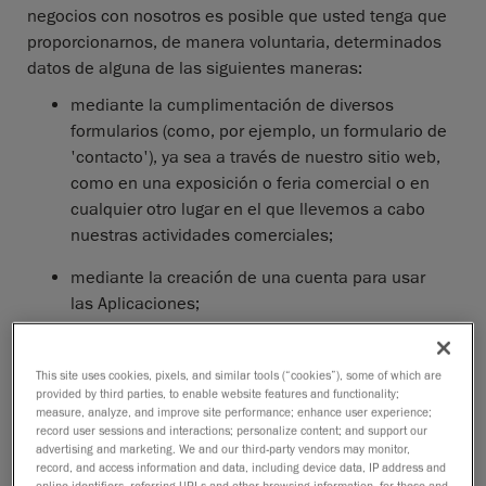
negocios con nosotros es posible que usted tenga que
proporcionarnos, de manera voluntaria, determinados
datos de alguna de las siguientes maneras:
mediante la cumplimentación de diversos
formularios (como, por ejemplo, un formulario de
'contacto'), ya sea a través de nuestro sitio web,
como en una exposición o feria comercial o en
cualquier otro lugar en el que llevemos a cabo
nuestras actividades comerciales;
mediante la creación de una cuenta para usar
las Aplicaciones;
mediante la descarga de documentación y/o
aplicaciones de nuestro sitio web;
This site uses cookies, pixels, and similar tools (“cookies”), some of which are
provided by third parties, to enable website features and functionality;
mediante la suscripción a boletines informativos
measure, analyze, and improve site performance; enhance user experience;
record user sessions and interactions; personalize content; and support our
u otros medios de comunicación;
advertising and marketing. We and our third-party vendors may monitor,
record, and access information and data, including device data, IP address and
mediante cualquier tipo de correspondencia
online identifiers, referring URLs and other browsing information, for these and